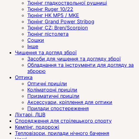
Тюнінг гладкоствольної рушниці
Тюнінг Ruger 10/22
Тюнінг HK MP5 / MKE
Тюнінг Grand Power Stribog
Тюнінг CZ: Bren/Scorpion
Тюнінг пістолета
Сошки
Інше
Чищення та догляд зброї
Засоби для чищення та догляду зброї
Обладнання та інструменти для догляду за
зброєю
Оптика
Оптичні приціли
Коліматорні приціли
Призматичні приціли
Аксессуари, кріплення для оптики
Прилади спостереження
Ліхтарі, ЛЦВ
Спорядження для стрілецького спорту
Кемпінг, подорожі
Тепловізори, прилади нічного бачення