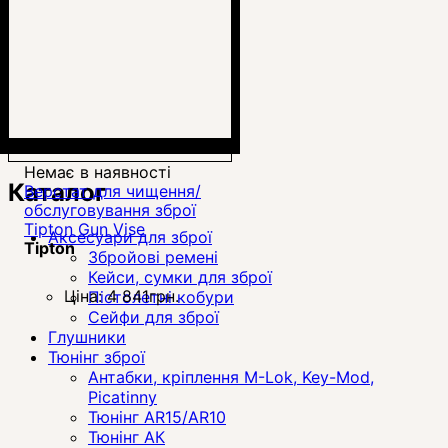
Немає в наявності
Каталог
Верстат для чищення/
обслуговування зброї
Tipton Gun Vise
Аксесуари для зброї
Tipton
Збройові ремені
Кейси, сумки для зброї
Ціна:
4 841
грн.
Пістолетні кобури
Сейфи для зброї
Глушники
Тюнінг зброї
Антабки, кріплення M-Lok, Key-Mod,
Picatinny
Тюнінг AR15/AR10
Тюнінг АК