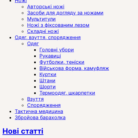
Ножі
Авторські ножі
Засоби для догляду за ножами
Мультитули
Ножі з фіксованим лезом
Складні ножі
Одяг, взуття, спорядження
Одяг
Головні убори
Рукавиці
Футболки, теніски
Військова форма, камуфляж
Куртки
Штани
Шорти
Термоодяг, шкарпетки
Взуття
Спорядження
Тактична медицина
Збройова барахолка
Нові статті