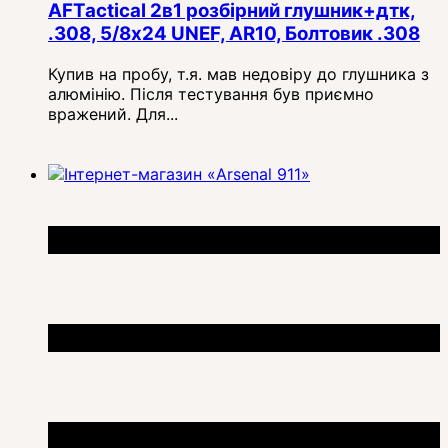
AFTactical 2в1 розбірний глушник+дтк,
.308, 5/8x24 UNEF, AR10, Болтовик .308
Купив на пробу, т.я. мав недовіру до глушника з
алюмінію. Після тестування був приємно
вражений. Для...