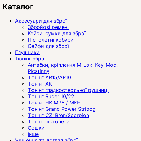
Каталог
Аксесуари для зброї
Збройові ремені
Кейси, сумки для зброї
Пістолетні кобури
Сейфи для зброї
Глушники
Тюнінг зброї
Антабки, кріплення M-Lok, Key-Mod,
Picatinny
Тюнінг AR15/AR10
Тюнінг АК
Тюнінг гладкоствольної рушниці
Тюнінг Ruger 10/22
Тюнінг HK MP5 / MKE
Тюнінг Grand Power Stribog
Тюнінг CZ: Bren/Scorpion
Тюнінг пістолета
Сошки
Інше
Чищення та догляд зброї