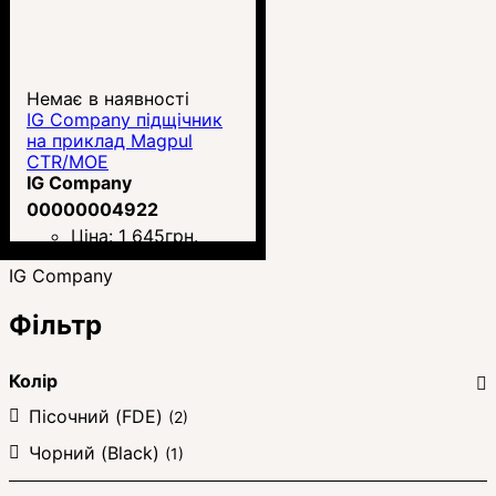
Немає в наявності
IG Company підщічник
на приклад Magpul
СTR/MOE
IG Company
00000004922
Ціна:
1 645
грн.
IG Company
Фільтр
Колір
Пісочний (FDE)
(2)
Чорний (Black)
(1)