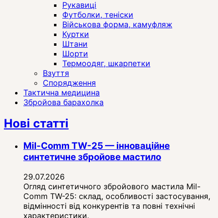
Рукавиці
Футболки, теніски
Військова форма, камуфляж
Куртки
Штани
Шорти
Термоодяг, шкарпетки
Взуття
Спорядження
Тактична медицина
Збройова барахолка
Нові статті
Mil-Comm TW-25 — інноваційне
синтетичне збройове мастило
29.07.2026
Огляд синтетичного збройового мастила Mil-
Comm TW-25: склад, особливості застосування,
відмінності від конкурентів та повні технічні
характеристики.