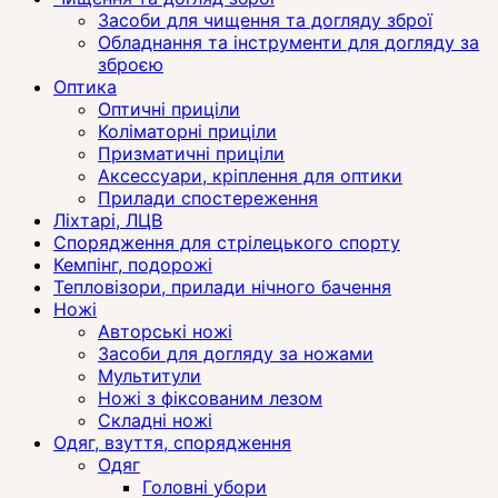
Засоби для чищення та догляду зброї
Обладнання та інструменти для догляду за
зброєю
Оптика
Оптичні приціли
Коліматорні приціли
Призматичні приціли
Аксессуари, кріплення для оптики
Прилади спостереження
Ліхтарі, ЛЦВ
Спорядження для стрілецького спорту
Кемпінг, подорожі
Тепловізори, прилади нічного бачення
Ножі
Авторські ножі
Засоби для догляду за ножами
Мультитули
Ножі з фіксованим лезом
Складні ножі
Одяг, взуття, спорядження
Одяг
Головні убори