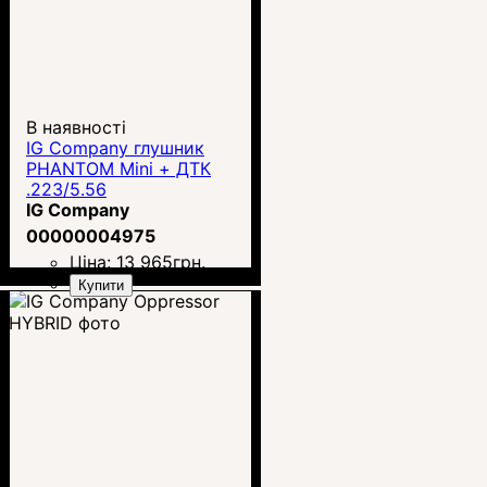
В наявності
IG Company глушник
PHANTOM Mini + ДТК
.223/5.56
IG Company
00000004975
Ціна:
13 965
грн.
Купити