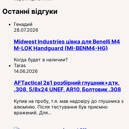
Останні відгуки
Генадий
28.07.2026
Midwest Industries цівка для Benelli M4
M-LOK Handguard (MI-BENM4-HG)
Когда будет в наличии?
Taras
14.06.2026
AFTactical 2в1 розбірний глушник+дтк,
.308, 5/8x24 UNEF, AR10, Болтовик .308
Купив на пробу, т.я. мав недовіру до глушника з
алюмінію. Після тестування був приємно
вражений. Для...