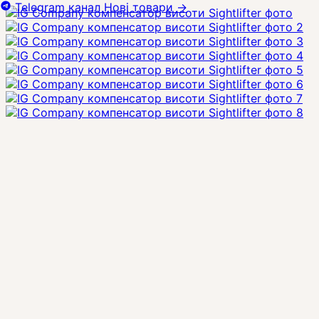
Telegram канал
Нові товари
→