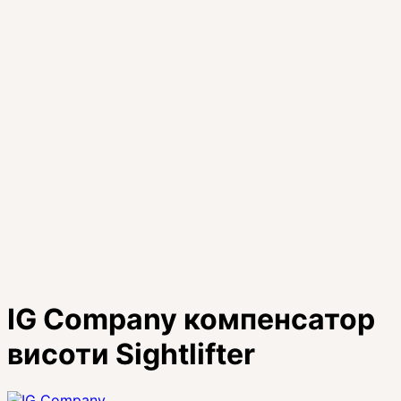
IG Company компенсатор
висоти Sightlifter