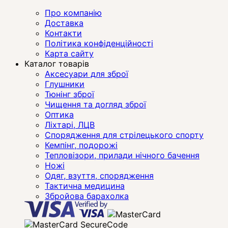
Про компанію
Доставка
Контакти
Політика конфіденційності
Карта сайту
Каталог товарів
Аксесуари для зброї
Глушники
Тюнінг зброї
Чищення та догляд зброї
Оптика
Ліхтарі, ЛЦВ
Спорядження для стрілецького спорту
Кемпінг, подорожі
Тепловізори, прилади нічного бачення
Ножі
Одяг, взуття, спорядження
Тактична медицина
Збройова барахолка