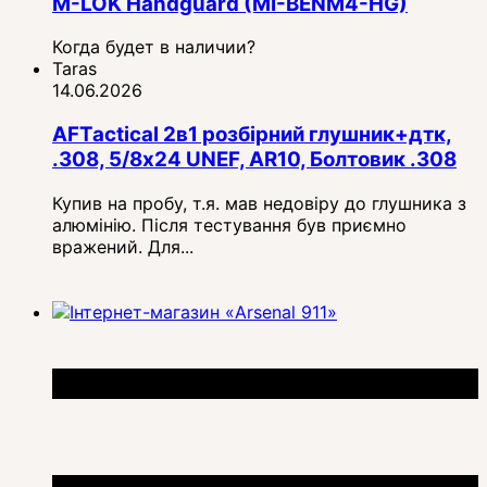
M-LOK Handguard (MI-BENM4-HG)
Когда будет в наличии?
Taras
14.06.2026
AFTactical 2в1 розбірний глушник+дтк,
.308, 5/8x24 UNEF, AR10, Болтовик .308
Купив на пробу, т.я. мав недовіру до глушника з
алюмінію. Після тестування був приємно
вражений. Для...