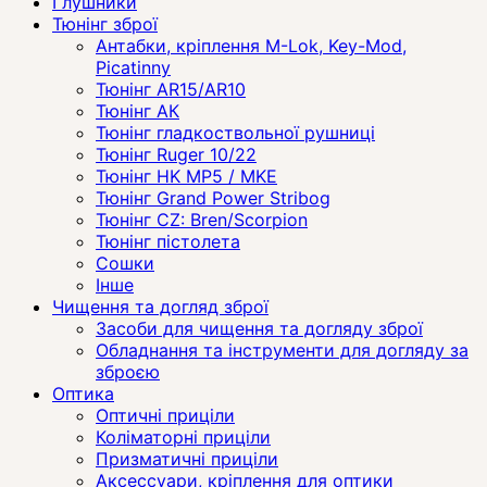
Глушники
Тюнінг зброї
Антабки, кріплення M-Lok, Key-Mod,
Picatinny
Тюнінг AR15/AR10
Тюнінг АК
Тюнінг гладкоствольної рушниці
Тюнінг Ruger 10/22
Тюнінг HK MP5 / MKE
Тюнінг Grand Power Stribog
Тюнінг CZ: Bren/Scorpion
Тюнінг пістолета
Сошки
Інше
Чищення та догляд зброї
Засоби для чищення та догляду зброї
Обладнання та інструменти для догляду за
зброєю
Оптика
Оптичні приціли
Коліматорні приціли
Призматичні приціли
Аксессуари, кріплення для оптики