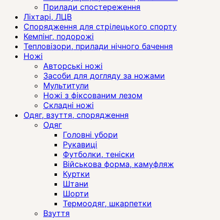
Прилади спостереження
Ліхтарі, ЛЦВ
Спорядження для стрілецького спорту
Кемпінг, подорожі
Тепловізори, прилади нічного бачення
Ножі
Авторські ножі
Засоби для догляду за ножами
Мультитули
Ножі з фіксованим лезом
Складні ножі
Одяг, взуття, спорядження
Одяг
Головні убори
Рукавиці
Футболки, теніски
Військова форма, камуфляж
Куртки
Штани
Шорти
Термоодяг, шкарпетки
Взуття