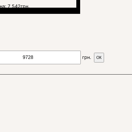
на:
7 542
грн.
грн.
ОК