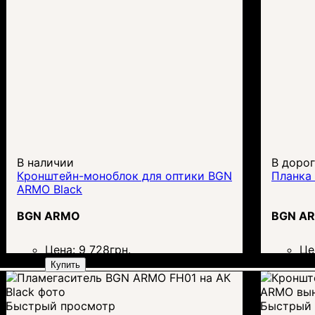
В наличии
В доро
Кронштейн-моноблок для оптики BGN
Планка 
ARMO Black
BGN ARMO
BGN A
Цена:
9 728
грн.
Це
Купить
Быстрый просмотр
Быстрый 