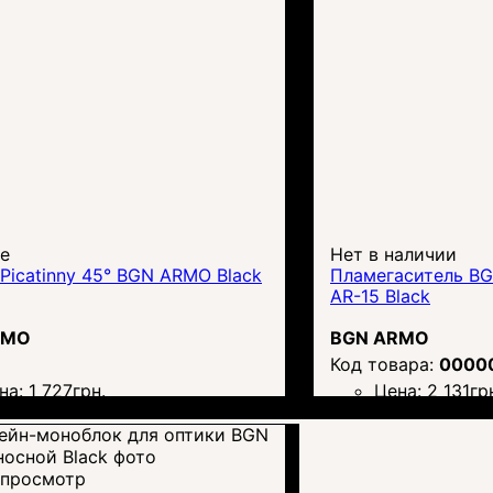
ге
Нет в наличии
Picatinny 45° BGN ARMO Black
Пламегаситель B
AR-15 Black
RMO
BGN ARMO
0000
на:
1 727
грн.
Цена:
2 131
гр
просмотр