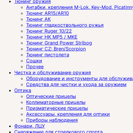
Тюнинг оружия
Антабки, крепления M-Lok, Key-Mod, Picatinn
Тюнинг AR15/AR10
Тюнинг АК
Тюнинг гладкоствольного ружья
Тюнинг Ruger 10/22
Тюнинг HK MP5 / MKE
Тюнинг Grand Power Stribog
Тюнинг CZ: Bren/Scorpion
Тюнинг пистолета
Сошки
Прочее
Чистка и обслуживание оружия
Оборудование и инструменты для обслужив
Средства для чистки и ухода за оружием
Оптика
Оптические прицелы
Коллиматорные прицелы
Призматические прицелы
Аксессуары, крепления для оптики
Приборы наблюдения
Фонари, ЛЦУ
Снаряжение для стрелкового спорта