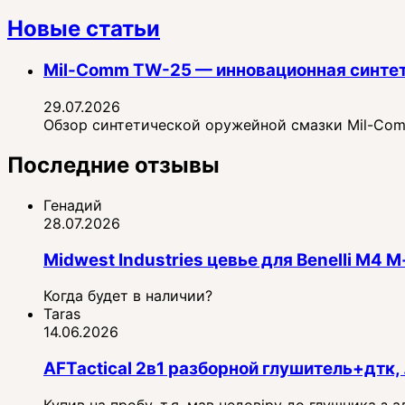
Новые статьи
Mil-Comm TW-25 — инновационная синте
29.07.2026
Обзор синтетической оружейной смазки Mil-Comm
Последние отзывы
Генадий
28.07.2026
Midwest Industries цевье для Benelli M4
Когда будет в наличии?
Taras
14.06.2026
AFTactical 2в1 разборной глушитель+дтк, 
Купив на пробу, т.я. мав недовіру до глушника з 