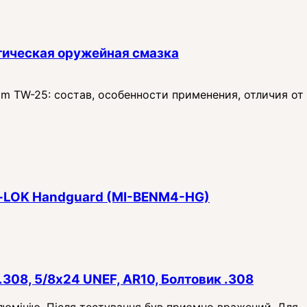
тическая оружейная смазка
 TW-25: состав, особенности применения, отличия от
 M‑LOK Handguard (MI-BENM4-HG)
.308, 5/8x24 UNEF, AR10, Болтовик .308
алюмінію. Після тестування був приємно вражений. Для...