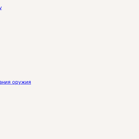
y
ания оружия