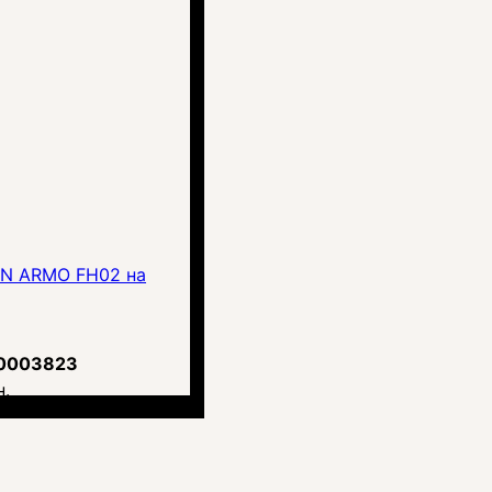
GN ARMO FH02 на
0003823
н.