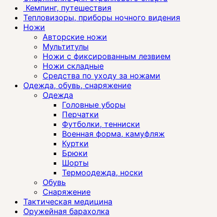
Кемпинг, путешествия
Тепловизоры, приборы ночного видения
Ножи
Авторские ножи
Мультитулы
Ножи с фиксированным лезвием
Ножи складные
Средства по уходу за ножами
Одежда, обувь, снаряжение
Одежда
Головные уборы
Перчатки
Футболки, тенниски
Военная форма, камуфляж
Куртки
Брюки
Шорты
Термоодежда, носки
Обувь
Снаряжение
Тактическая медицина
Оружейная барахолка