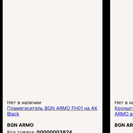
Нет в наличии
Нет в н
Пламегаситель BGN ARMO FH01 на АК
Кроншт
Black
ARMO в
BGN ARMO
BGN A
00000003824