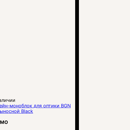
аличии
ейн-моноблок для оптики BGN
ыносной Black
RMO