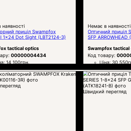
 наявності
Немає в наявності
торний приціл Swampfox
Оптичний приціл 
 II 1x24 Dot Sight (LBT2124-3)
SFP ARROWHEAD (
x tactical optics
Swampfox tactical 
00000004434
0000
на:
14 100
грн.
Ціна:
30 550
г
перегляд
Швидкий перегляд