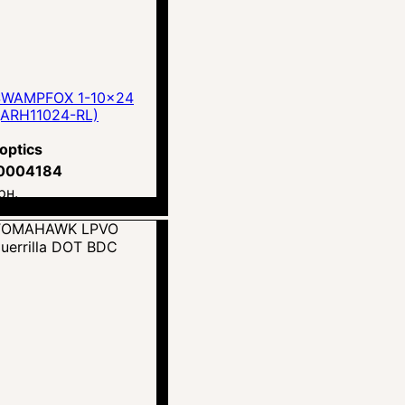
SWAMPFOX 1-10x24
ARH11024-RL)
optics
0004184
рн.