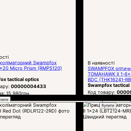
ості
 коліматорний Swampfox
В наявності
1x20 Micro Prism (RMPS120)
SWAMPFOX оптичн
TOMAHAWK II 1-6x2
x tactical optics
BDC (THK16241-RB
Swampfox tactical 
00000004433
0000
на:
15 980
грн.
Ціна:
23 735
г
пити
Купити
перегляд
Швидкий перегляд