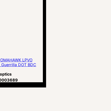
 TOMAHAWK LPVO
 Guerrilla DOT BDC
optics
0003689
н.