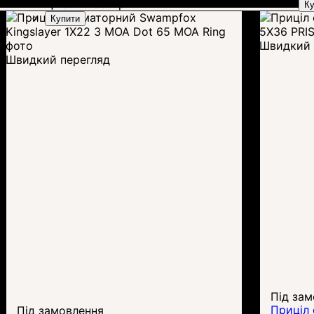
Ціна:
25 850
грн.
Ку
Купити
Швидкий 
Швидкий перегляд
Під зам
Приціл
Під замовлення