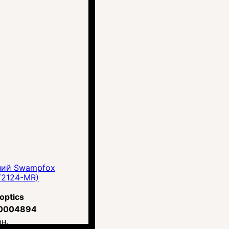
ний Swampfox
BT2124-MR)
optics
0004894
рн.