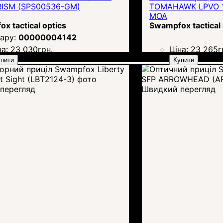
RISM (SPS00536-GM)
TOMAHAWK LPVO 1-6
MOA
x tactical optics
Swampfox tactical 
00000004142
на:
23 030
грн.
Ціна:
23 265
г
пити
Купити
перегляд
Швидкий перегляд