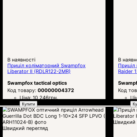
В наявності
В наявн
Приціл коліматорний Swampfox
Приціл
Liberator II (RDLR122-2MR)
Raider 
Swampfox tactical optics
Swampfo
00000004372
Ціна:
10 246
грн.
Ці
Купити
Ку
Швидкий 
Швидкий перегляд