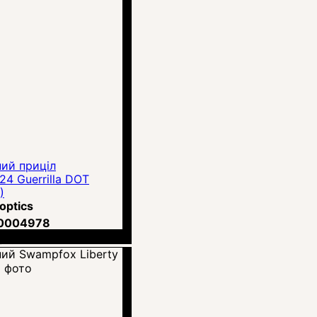
ий приціл
4 Guerrilla DOT
)
optics
0004978
рн.