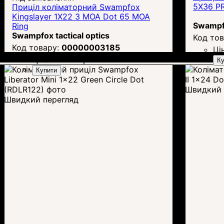
5X36 P
Приціл коліматорний Swampfox
Kingslayer 1X22 3 MOA Dot 65 MOA
Swampfo
Ring
Swampfox tactical optics
00000003185
Ці
Ціна:
12 220
грн.
Ку
Купити
Швидкий 
Швидкий перегляд