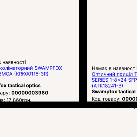
 наявності
 коліматорний SWAMPFOX
Немає в наявності
3MOA (KRK00116-3R)
Оптичний приціл
SERIES 1-8x24 SFP
x tactical optics
(ATK18241-B)
Swampfox tactical 
00000003960
0000
на:
17 860
грн.
Ціна:
27 119
гр