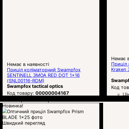
Немає в
Приціл
Немає в наявності
Kraken 
Приціл коліматорний Swampfox
SENTINELL 3MOA RED DOT 1x16
Swampfo
(SNL00116-RDM)
Swampfox tactical optics
00000004167
Ці
Ціна:
12 690
грн.
Новинка!
Швидкий перегляд