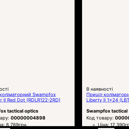
ості
В наявності
 коліматорний Swampfox
Приціл коліматор
or II Red Dot (RDLR122-2RD)
Liberty II 1x24 (L
x tactical optics
Swampfox tactical 
00000004898
0000
на:
8 789
грн.
Ціна:
17 390
г