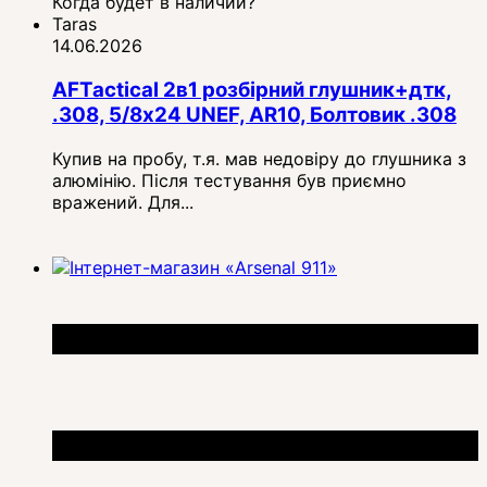
Когда будет в наличии?
Taras
14.06.2026
AFTactical 2в1 розбірний глушник+дтк,
.308, 5/8x24 UNEF, AR10, Болтовик .308
Купив на пробу, т.я. мав недовіру до глушника з
алюмінію. Після тестування був приємно
вражений. Для...