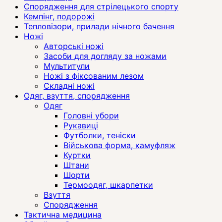
Спорядження для стрілецького спорту
Кемпінг, подорожі
Тепловізори, прилади нічного бачення
Ножі
Авторські ножі
Засоби для догляду за ножами
Мультитули
Ножі з фіксованим лезом
Складні ножі
Одяг, взуття, спорядження
Одяг
Головні убори
Рукавиці
Футболки, теніски
Військова форма, камуфляж
Куртки
Штани
Шорти
Термоодяг, шкарпетки
Взуття
Спорядження
Тактична медицина