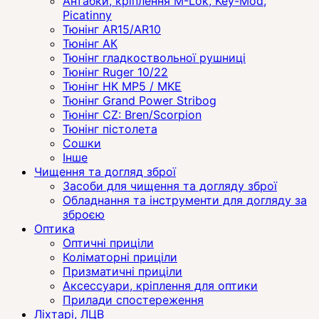
Антабки, кріплення M-Lok, Key-Mod,
Picatinny
Тюнінг AR15/AR10
Тюнінг АК
Тюнінг гладкоствольної рушниці
Тюнінг Ruger 10/22
Тюнінг HK MP5 / MKE
Тюнінг Grand Power Stribog
Тюнінг CZ: Bren/Scorpion
Тюнінг пістолета
Сошки
Інше
Чищення та догляд зброї
Засоби для чищення та догляду зброї
Обладнання та інструменти для догляду за
зброєю
Оптика
Оптичні приціли
Коліматорні приціли
Призматичні приціли
Аксессуари, кріплення для оптики
Прилади спостереження
Ліхтарі, ЛЦВ