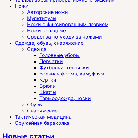
Ножи
Авторские ножи
Мультитулы
Ножи с фиксированным лезвием
Ножи складные
Средства по уходу за ножами
Одежда, обувь, снаряжение
Одежда
Головные уборы
Перчатки
Футболки, тенниски
Военная форма, камуфляж
Куртки
Брюки
Шорты
Термоодежда, носки
Обувь
Снаряжение
Тактическая медицина
Оружейная барахолка
Новые статьи