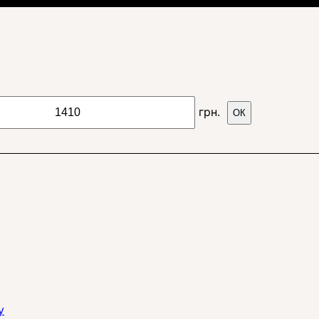
грн.
ОК
y