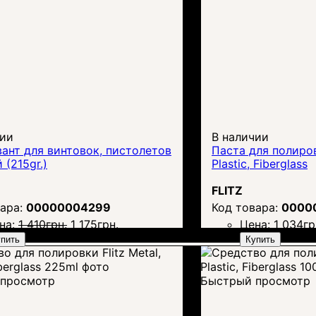
чии
В наличии
ант для винтовок, пистолетов
Паста для полировк
 (215gr.)
Plastic, Fiberglass
FLITZ
00000004299
0000
на:
1 410
грн.
1 175
грн.
Цена:
1 034
гр
пить
Купить
просмотр
Быстрый просмотр