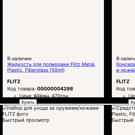
В наличии
В нали
Жидкость для полировки Flitz Metal,
Консерв
Plastic, Fiberglass (50ml)
и ножей
FLITZ
FLITZ
00000004298
Цена:
611
грн.
470
грн.
Це
Купить
Ку
Быстрый просмотр
Быстрый 