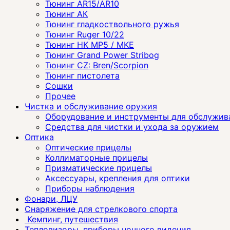
Тюнинг AR15/AR10
Тюнинг АК
Тюнинг гладкоствольного ружья
Тюнинг Ruger 10/22
Тюнинг HK MP5 / MKE
Тюнинг Grand Power Stribog
Тюнинг CZ: Bren/Scorpion
Тюнинг пистолета
Сошки
Прочее
Чистка и обслуживание оружия
Оборудование и инструменты для обслужив
Средства для чистки и ухода за оружием
Оптика
Оптические прицелы
Коллиматорные прицелы
Призматические прицелы
Аксессуары, крепления для оптики
Приборы наблюдения
Фонари, ЛЦУ
Снаряжение для стрелкового спорта
Кемпинг, путешествия
Тепловизоры, приборы ночного видения