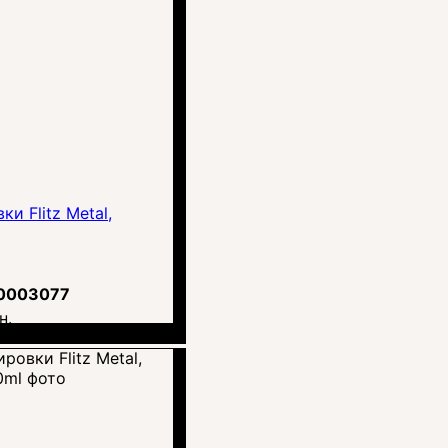
и Flitz Metal,
0003077
н.