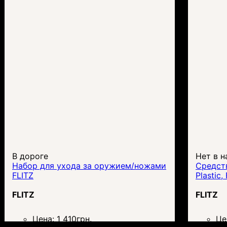
В дороге
Нет в н
Набор для ухода за оружием/ножами
Средств
FLITZ
Plastic,
FLITZ
FLITZ
Цена:
1 410
грн.
Це