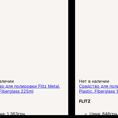
аличии
Нет в наличии
о для полировки Flitz Metal,
Средство для поли
 Fiberglass 225ml
Plastic, Fiberglass
FLITZ
на:
1 363
грн.
Цена:
846
грн.