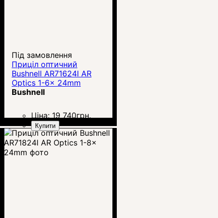
Під замовлення
Приціл оптичний
Bushnell AR71624I AR
Optics 1-6x 24mm
Bushnell
Ціна:
19 740
грн.
Купити