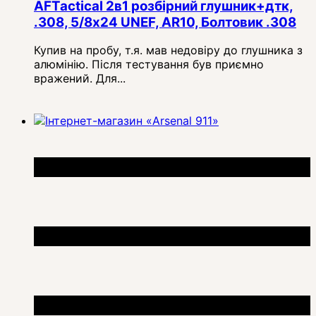
AFTactical 2в1 розбірний глушник+дтк,
.308, 5/8x24 UNEF, AR10, Болтовик .308
Купив на пробу, т.я. мав недовіру до глушника з
алюмінію. Після тестування був приємно
вражений. Для...