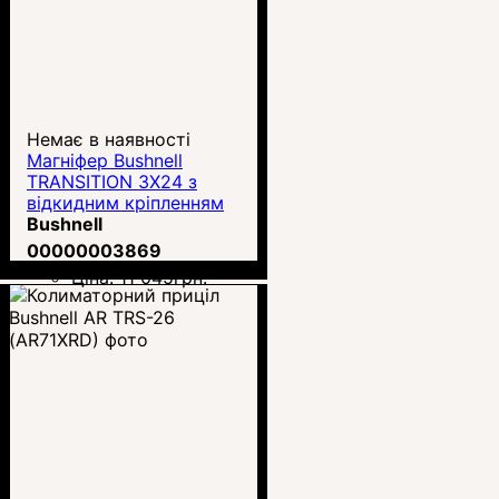
Немає в наявності
Магніфер Bushnell
TRANSITION 3X24 з
відкидним кріпленням
(AR731304)
Bushnell
00000003869
Ціна:
11 045
грн.