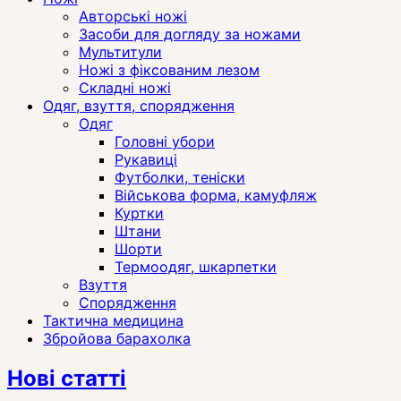
Авторські ножі
Засоби для догляду за ножами
Мультитули
Ножі з фіксованим лезом
Складні ножі
Одяг, взуття, спорядження
Одяг
Головні убори
Рукавиці
Футболки, теніски
Військова форма, камуфляж
Куртки
Штани
Шорти
Термоодяг, шкарпетки
Взуття
Спорядження
Тактична медицина
Збройова барахолка
Нові статті