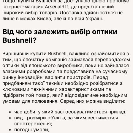
тощо. Купити Бушнелл за доступною ціною пропонує
інтернет-магазин Arsenal911, де представлений
широкий вибір товарів. Доставка здійснюється не
лише в межах Києва, але й по всій Україні.
Від чого залежить вибір оптики
Bushnell?
Вирішивши купити Bushnell, важливо ознайомитися з
тим, що спочатку компанія займалася перепродажем
оптики від японського виробника, поки не зайнялася
власними розробками та представила на сучасному
ринку інноваційні варіанти пристроїв. Перед
придбанням такої техніки необхідно розібратися з
ключовими технічними характеристиками та
підібрати той товар, який відповідатиме необхідним
умовам для полювання. Серед них можна виділити:
час доби, у який застосовуватиметься прилад;
вид і розміри об'єкта, за яким вестиметься
спостереження;
погодні умови;