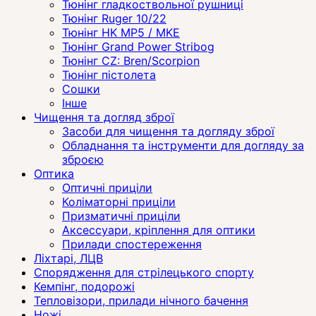
Тюнінг гладкоствольної рушниці
Тюнінг Ruger 10/22
Тюнінг HK MP5 / MKE
Тюнінг Grand Power Stribog
Тюнінг CZ: Bren/Scorpion
Тюнінг пістолета
Сошки
Інше
Чищення та догляд зброї
Засоби для чищення та догляду зброї
Обладнання та інструменти для догляду за
зброєю
Оптика
Оптичні приціли
Коліматорні приціли
Призматичні приціли
Аксессуари, кріплення для оптики
Прилади спостереження
Ліхтарі, ЛЦВ
Спорядження для стрілецького спорту
Кемпінг, подорожі
Тепловізори, прилади нічного бачення
Ножі