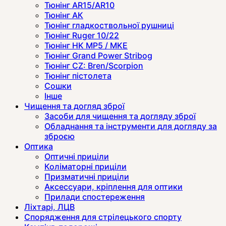
Тюнінг AR15/AR10
Тюнінг АК
Тюнінг гладкоствольної рушниці
Тюнінг Ruger 10/22
Тюнінг HK MP5 / MKE
Тюнінг Grand Power Stribog
Тюнінг CZ: Bren/Scorpion
Тюнінг пістолета
Сошки
Інше
Чищення та догляд зброї
Засоби для чищення та догляду зброї
Обладнання та інструменти для догляду за
зброєю
Оптика
Оптичні приціли
Коліматорні приціли
Призматичні приціли
Аксессуари, кріплення для оптики
Прилади спостереження
Ліхтарі, ЛЦВ
Спорядження для стрілецького спорту