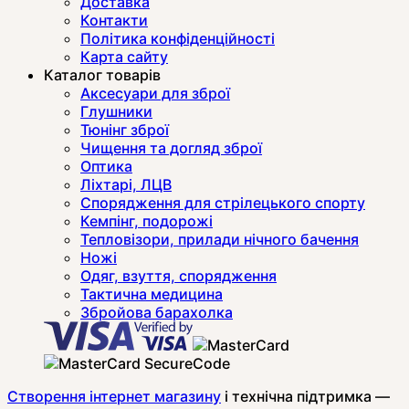
Доставка
Контакти
Політика конфіденційності
Карта сайту
Каталог товарів
Аксесуари для зброї
Глушники
Тюнінг зброї
Чищення та догляд зброї
Оптика
Ліхтарі, ЛЦВ
Спорядження для стрілецького спорту
Кемпінг, подорожі
Тепловізори, прилади нічного бачення
Ножі
Одяг, взуття, спорядження
Тактична медицина
Збройова барахолка
Створення інтернет магазину
і технічна підтримка —