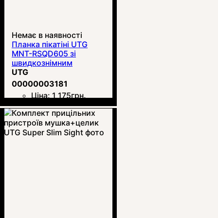
Немає в наявності
Планка пікатіні UTG
MNT-RSQD605 зі
швидкознімним
кріпленням
UTG
00000003181
Ціна:
1 175
грн.