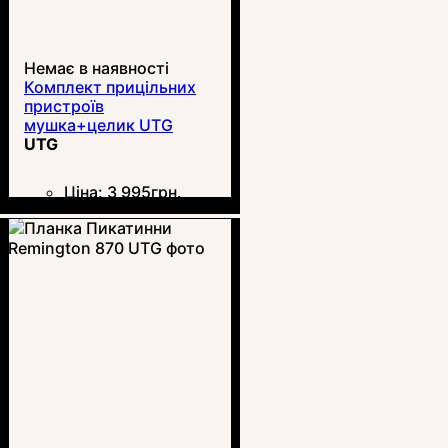
Немає в наявності
Комплект прицільних
пристроїв
мушка+целик UTG
Super Slim Sight
UTG
Ціна:
3 995
грн.