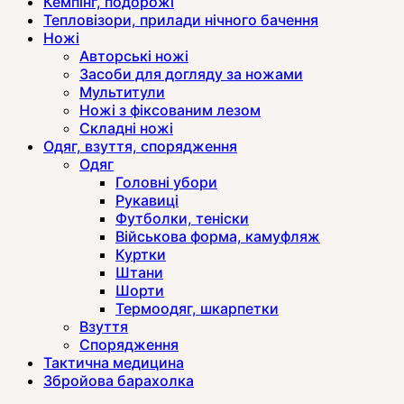
Кемпінг, подорожі
Тепловізори, прилади нічного бачення
Ножі
Авторські ножі
Засоби для догляду за ножами
Мультитули
Ножі з фіксованим лезом
Складні ножі
Одяг, взуття, спорядження
Одяг
Головні убори
Рукавиці
Футболки, теніски
Військова форма, камуфляж
Куртки
Штани
Шорти
Термоодяг, шкарпетки
Взуття
Спорядження
Тактична медицина
Збройова барахолка