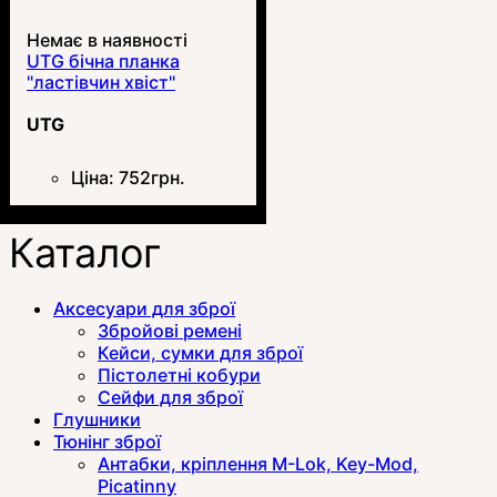
Немає в наявності
UTG бічна планка
"ластівчин хвіст"
UTG
Ціна:
752
грн.
Каталог
Аксесуари для зброї
Збройові ремені
Кейси, сумки для зброї
Пістолетні кобури
Сейфи для зброї
Глушники
Тюнінг зброї
Антабки, кріплення M-Lok, Key-Mod,
Picatinny