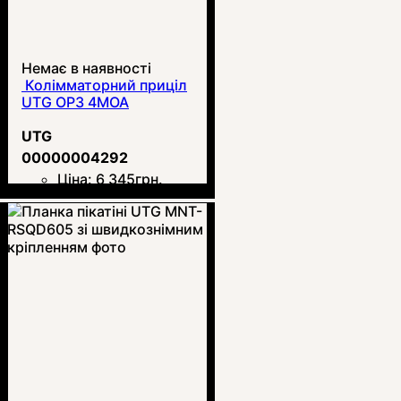
Немає в наявності
Колімматорний приціл
UTG OP3 4MOA
UTG
00000004292
Ціна:
6 345
грн.