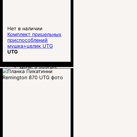
Нет в наличии
Комплект прицельных
приспособлений
мушка+целик UTG
Super Slim Sight
UTG
Цена:
3 995
грн.