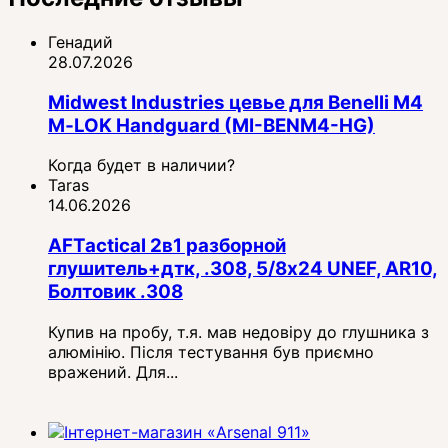
Генадий
28.07.2026
Midwest Industries цевье для Benelli M4
M‑LOK Handguard (MI-BENM4-HG)
Когда будет в наличии?
Taras
14.06.2026
AFTactical 2в1 разборной
глушитель+дтк, .308, 5/8x24 UNEF, AR10,
Болтовик .308
Купив на пробу, т.я. мав недовіру до глушника з
алюмінію. Після тестування був приємно
вражений. Для...