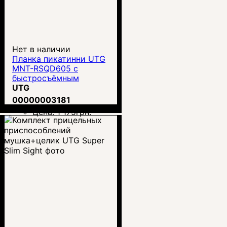
Нет в наличии
Планка пикатинни UTG
MNT-RSQD605 с
быстросъёмным
креплением
UTG
00000003181
Цена:
1 175
грн.