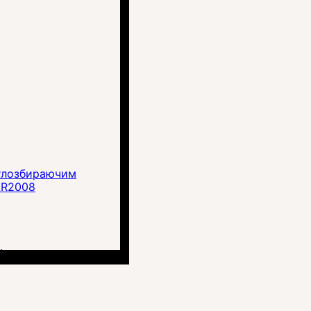
ітлозбираючим
AR2008
.