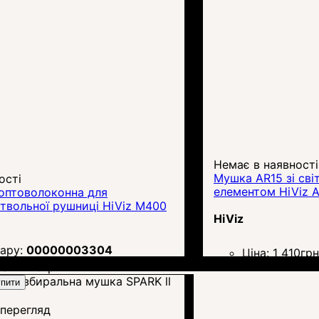
Немає в наявності
Мушка AR15 зі св
ості
елементом HiViz 
оптоволоконна для
твольної рушниці HiViz M400
HiViz
00000003304
Ціна:
1 410
грн
на:
1 410
грн.
пити
перегляд