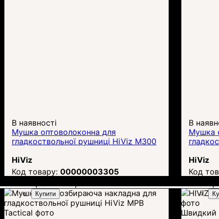
В наявності
В наявн
Мушка оптоволоконна для
Мушка 
гладкоствольної рушниці HiViz M300
гладкос
HiViz
HiViz
00000003305
Ціна:
1 410
грн.
Ці
Купити
Ку
Швидкий 