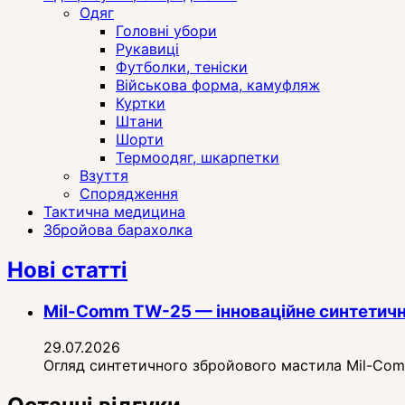
Одяг
Головні убори
Рукавиці
Футболки, теніски
Військова форма, камуфляж
Куртки
Штани
Шорти
Термоодяг, шкарпетки
Взуття
Спорядження
Тактична медицина
Збройова барахолка
Нові статті
Mil-Comm TW-25 — інноваційне синтетичн
29.07.2026
Огляд синтетичного збройового мастила Mil-Comm 