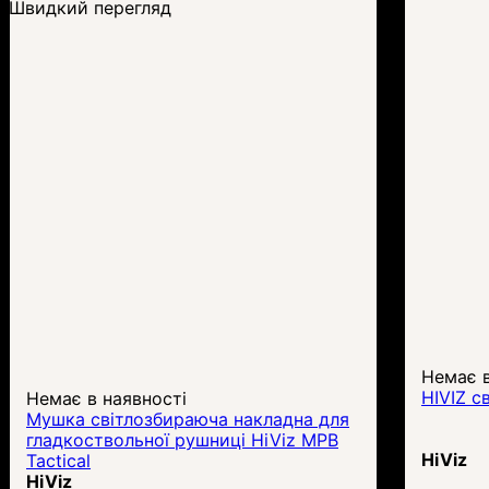
Швидкий перегляд
Немає в
HIVIZ с
Немає в наявності
Мушка світлозбираюча накладна для
гладкоствольної рушниці HiViz MPB
HiViz
Tactical
HiViz