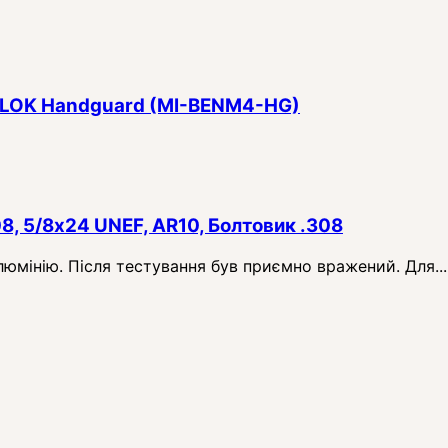
 M-LOK Handguard (MI-BENM4-HG)
08, 5/8x24 UNEF, AR10, Болтовик .308
алюмінію. Після тестування був приємно вражений. Для...