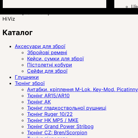
Ці
Ціна:
1 457
грн.
HiViz
Каталог
Аксесуари для зброї
Збройові ремені
Кейси, сумки для зброї
Пістолетні кобури
Сейфи для зброї
Глушники
Тюнінг зброї
Антабки, кріплення M-Lok, Key-Mod, Picatinny
Тюнінг AR15/AR10
Тюнінг АК
Тюнінг гладкоствольної рушниці
Тюнінг Ruger 10/22
Тюнінг HK MP5 / MKE
Тюнінг Grand Power Stribog
Тюнінг CZ: Bren/Scorpion