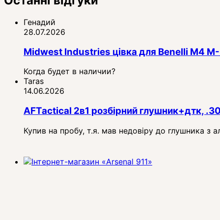
Останні відгуки
Генадий
28.07.2026
Midwest Industries цівка для Benelli M4
Когда будет в наличии?
Taras
14.06.2026
AFTactical 2в1 розбірний глушник+дтк, .3
Купив на пробу, т.я. мав недовіру до глушника з 