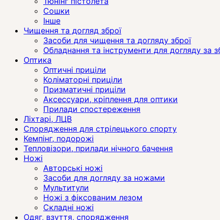
Тюнінг пістолета
Сошки
Інше
Чищення та догляд зброї
Засоби для чищення та догляду зброї
Обладнання та інструменти для догляду за 
Оптика
Оптичні приціли
Коліматорні приціли
Призматичні приціли
Аксессуари, кріплення для оптики
Прилади спостереження
Ліхтарі, ЛЦВ
Спорядження для стрілецького спорту
Кемпінг, подорожі
Тепловізори, прилади нічного бачення
Ножі
Авторські ножі
Засоби для догляду за ножами
Мультитули
Ножі з фіксованим лезом
Складні ножі
Одяг, взуття, спорядження