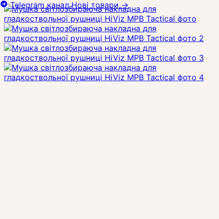
Telegram канал
Нові товари
→