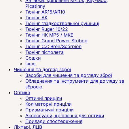
Антабки, кріплення M-Lok, Key-Mod,
Picatinny
Тюнінг AR15/AR10
Тюнінг АК
Тюнінг гладкоствольної рушниці
Тюнінг Ruger 10/22
Тюнінг HK MP5 / MKE
Тюнінг Grand Power Stribog
Тюнінг CZ: Bren/Scorpion
Тюнінг пістолета
Сошки
Інше
Чищення та догляд зброї
Засоби для чищення та догляду зброї
Обладнання та інструменти для догляду за
зброєю
Оптика
Оптичні приціли
Коліматорні приціли
Призматичні приціли
Аксессуари, кріплення для оптики
Прилади спостереження
Ліхтарі, ЛЦВ