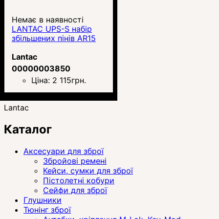
Немає в наявності
LANTAC UPS-S набір
збільшених пінів AR15
Lantac
00000003850
Ціна:
2 115
грн.
Lantac
Каталог
Аксесуари для зброї
Збройові ремені
Кейси, сумки для зброї
Пістолетні кобури
Сейфи для зброї
Глушники
Тюнінг зброї