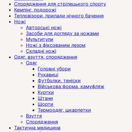
Спорядження для стрілецького спорту
Кемпінг, подорожі
Тепловізори, прилади нічного бачення
Ножі
Авторські ножі
Засоби для догляду за ножами
Мультитули
Ножі з фіксованим лезом
Складні ножі
Одяг, взуття, спорядження
Одяг
Головні убори
Рукавиці
Футболки, теніски
Військова форма, камуфляж
Куртки
Штани
Шорти
Термоодяг, шкарпетки
Взуття
Спорядження
Тактична медицина