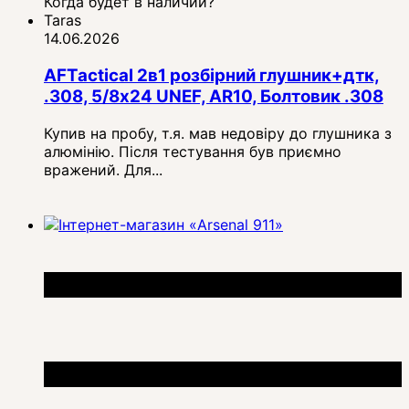
Когда будет в наличии?
Taras
14.06.2026
AFTactical 2в1 розбірний глушник+дтк,
.308, 5/8x24 UNEF, AR10, Болтовик .308
Купив на пробу, т.я. мав недовіру до глушника з
алюмінію. Після тестування був приємно
вражений. Для...