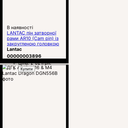
В наявності
LANTAC пін затворної
рами AR10 (Cam pin) із
закругленою головкою
Lantac
00000003896
Ціна:
2 021
грн.
Купити