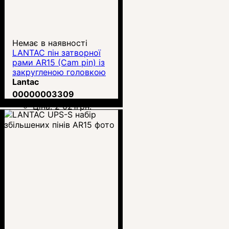
Немає в наявності
LANTAC пін затворної
рами AR15 (Cam pin) із
закругленою головкою
Lantac
00000003309
Ціна:
2 021
грн.