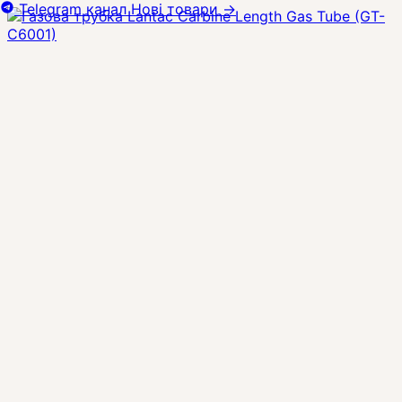
Telegram канал
Нові товари
→