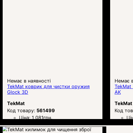
Немає в наявності
Немає в
TekMat коврик для чистки оружия
TekMat 
Glock 3D
AK
TekMat
TekMat
561499
Ціна:
1 081
грн.
Ці