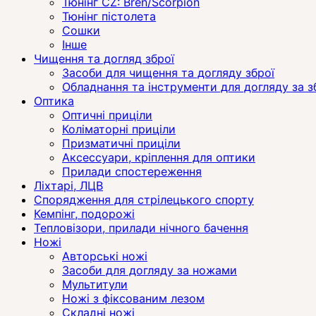
Тюнінг CZ: Bren/Scorpion
Тюнінг пістолета
Сошки
Інше
Чищення та догляд зброї
Засоби для чищення та догляду зброї
Обладнання та інструменти для догляду за 
Оптика
Оптичні приціли
Коліматорні приціли
Призматичні приціли
Аксессуари, кріплення для оптики
Прилади спостереження
Ліхтарі, ЛЦВ
Спорядження для стрілецького спорту
Кемпінг, подорожі
Тепловізори, прилади нічного бачення
Ножі
Авторські ножі
Засоби для догляду за ножами
Мультитули
Ножі з фіксованим лезом
Складні ножі