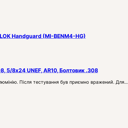
 M-LOK Handguard (MI-BENM4-HG)
08, 5/8x24 UNEF, AR10, Болтовик .308
алюмінію. Після тестування був приємно вражений. Для...