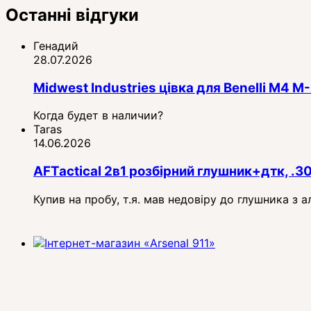
Останні відгуки
Генадий
28.07.2026
Midwest Industries цівка для Benelli M4
Когда будет в наличии?
Taras
14.06.2026
AFTactical 2в1 розбірний глушник+дтк, .3
Купив на пробу, т.я. мав недовіру до глушника з 