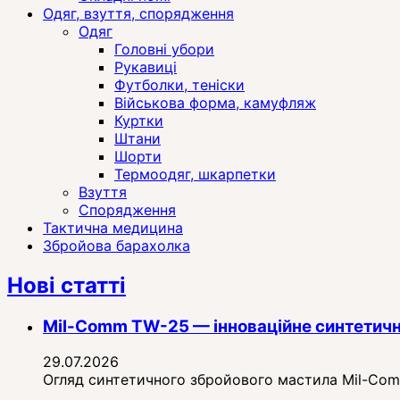
Одяг, взуття, спорядження
Одяг
Головні убори
Рукавиці
Футболки, теніски
Військова форма, камуфляж
Куртки
Штани
Шорти
Термоодяг, шкарпетки
Взуття
Спорядження
Тактична медицина
Збройова барахолка
Нові статті
Mil-Comm TW-25 — інноваційне синтетичн
29.07.2026
Огляд синтетичного збройового мастила Mil-Comm 