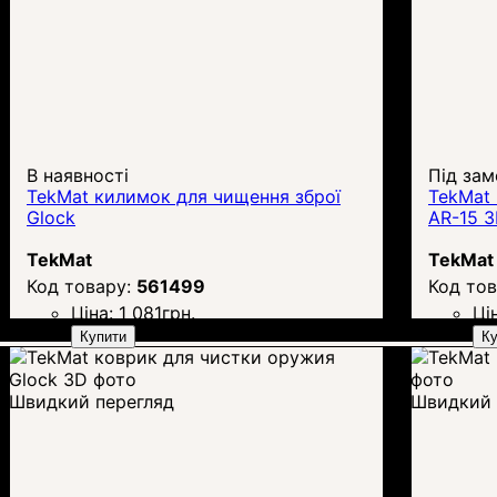
В наявності
Під зам
TekMat килимок для чищення зброї
TekMat 
Glock
AR-15 
TekMat
TekMat
561499
Ціна:
1 081
грн.
Ці
Купити
Ку
Швидкий перегляд
Швидкий 