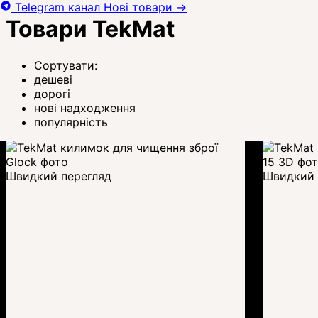
Telegram канал
Нові товари
→
Товари TekMat
Сортувати:
дешеві
дорогі
нові надходження
популярність
Швидкий перегляд
Швидкий 