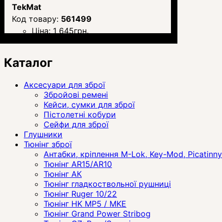
TekMat
561499
Ціна:
1 645
грн.
Каталог
Аксесуари для зброї
Збройові ремені
Кейси, сумки для зброї
Пістолетні кобури
Сейфи для зброї
Глушники
Тюнінг зброї
Антабки, кріплення M-Lok, Key-Mod, Picatinny
Тюнінг AR15/AR10
Тюнінг АК
Тюнінг гладкоствольної рушниці
Тюнінг Ruger 10/22
Тюнінг HK MP5 / MKE
Тюнінг Grand Power Stribog