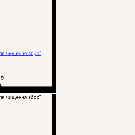
ля чищення зброї
99
.