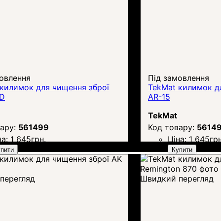
овлення
Під замовлення
килимок для чищення зброї
TekMat килимок д
3D
AR-15
TekMat
561499
5614
на:
1 645
грн.
Ціна:
1 645
грн
пити
Купити
перегляд
Швидкий перегляд