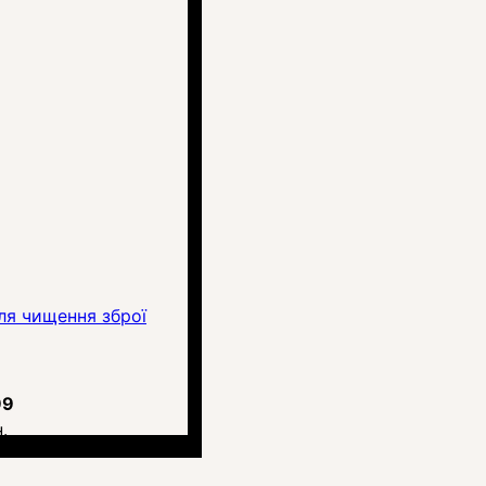
ля чищення зброї
99
.