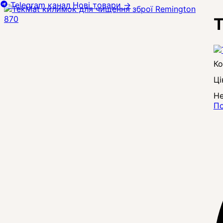
Telegram канал
Нові товари
→
T
Ці
Не
По