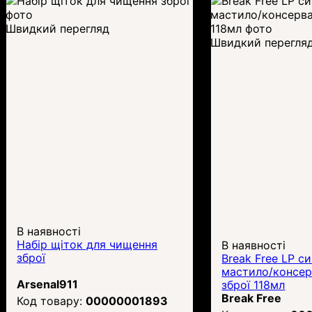
Швидкий перегляд
Швидкий перегля
В наявності
Набір щіток для чищення
В наявності
зброї
Break Free LP с
мастило/консер
Arsenal911
зброї 118мл
Break Free
00000001893