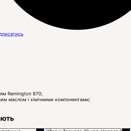
дписатись
ям Remington 870;
вим маслом і хімічними компонентами;
ають