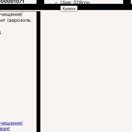
000001071
Ціна:
329
грн.
н.
Купити
д
очищення/
вант