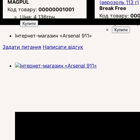
MAGPUL
(аерозоль 113 г)
Break Free
00000001001
00
Ціна:
4 136
грн.
Ціна:
846
гр
Купити
Купити
Інтернет-магазин «Arsenal 911»
Задати питання
Написати відгук