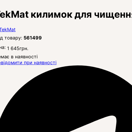
ekMat килимок для чищення
561499
на:
1 645
грн.
має в наявності
відомити при наявності