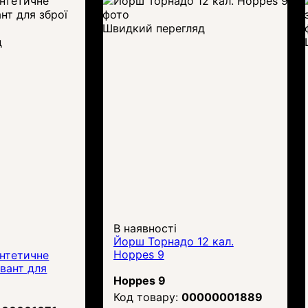
Швидкий перегляд
д
В наявності
Йорш Торнадо 12 кал.
Hoppes 9
интетичне
вант для
Hoppes 9
00000001889