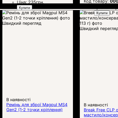
00
Ціна:
235
грн.
Ціна:
846
гр
Купити
Купити
Швидкий перегляд
Швидкий перегля
В наявності
Ремінь для зброї Magpul MS4
В наявності
Gen2 (1-2 точки кріплення)
Break Free CLP 
мастило/консер