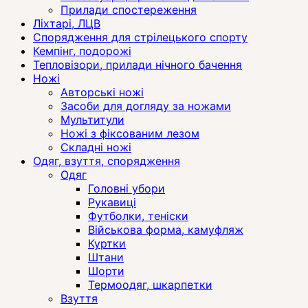
Прилади спостереження
Ліхтарі, ЛЦВ
Спорядження для стрілецького спорту
Кемпінг, подорожі
Тепловізори, прилади нічного бачення
Ножі
Авторські ножі
Засоби для догляду за ножами
Мультитули
Ножі з фіксованим лезом
Складні ножі
Одяг, взуття, спорядження
Одяг
Головні убори
Рукавиці
Футболки, теніски
Військова форма, камуфляж
Куртки
Штани
Шорти
Термоодяг, шкарпетки
Взуття