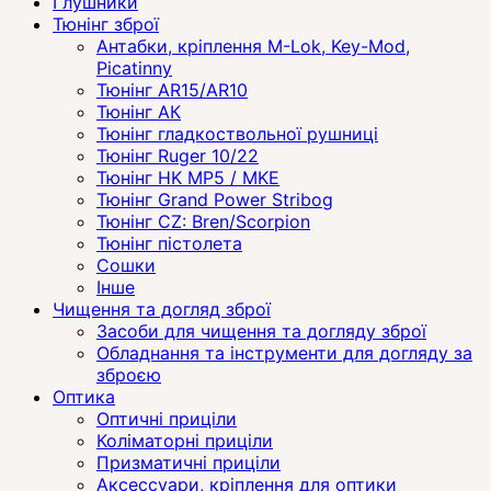
Глушники
Тюнінг зброї
Антабки, кріплення M-Lok, Key-Mod,
Picatinny
Тюнінг AR15/AR10
Тюнінг АК
Тюнінг гладкоствольної рушниці
Тюнінг Ruger 10/22
Тюнінг HK MP5 / MKE
Тюнінг Grand Power Stribog
Тюнінг CZ: Bren/Scorpion
Тюнінг пістолета
Сошки
Інше
Чищення та догляд зброї
Засоби для чищення та догляду зброї
Обладнання та інструменти для догляду за
зброєю
Оптика
Оптичні приціли
Коліматорні приціли
Призматичні приціли
Аксессуари, кріплення для оптики