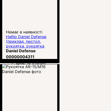
Немає в наявності
Набір Daniel Defense
(приклад, пистол.
рукоятка, рукоятка
перенесення вогню M-
Daniel Defense
Lok)
00000004311
Ціна:
10 913
грн.