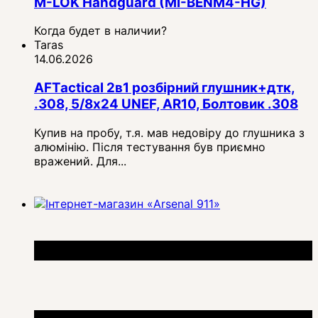
M-LOK Handguard (MI-BENM4-HG)
Когда будет в наличии?
Taras
14.06.2026
AFTactical 2в1 розбірний глушник+дтк,
.308, 5/8x24 UNEF, AR10, Болтовик .308
Купив на пробу, т.я. мав недовіру до глушника з
алюмінію. Після тестування був приємно
вражений. Для...