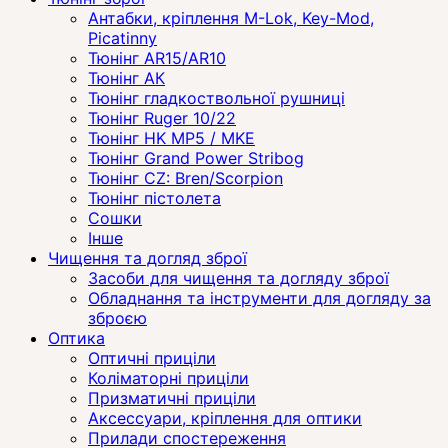
Антабки, кріплення M-Lok, Key-Mod,
Picatinny
Тюнінг AR15/AR10
Тюнінг АК
Тюнінг гладкоствольної рушниці
Тюнінг Ruger 10/22
Тюнінг HK MP5 / MKE
Тюнінг Grand Power Stribog
Тюнінг CZ: Bren/Scorpion
Тюнінг пістолета
Сошки
Інше
Чищення та догляд зброї
Засоби для чищення та догляду зброї
Обладнання та інструменти для догляду за
зброєю
Оптика
Оптичні приціли
Коліматорні приціли
Призматичні приціли
Аксессуари, кріплення для оптики
Прилади спостереження