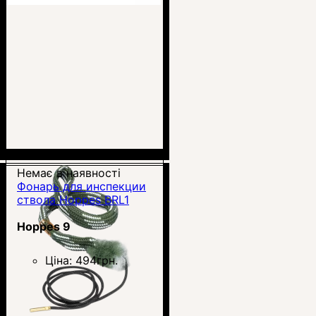
Немає в наявності
Фонарь для инспекции
ствола Hoppes BRL1
Hoppes 9
Ціна:
494
грн.