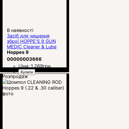
В наявності
Засіб для чищення
зброї HOPPE'S 9 GUN
MEDIC Cleaner & Lube
(284g)
Hoppes 9
00000003666
Ціна:
1 269
грн.
Купити
Розпродаж