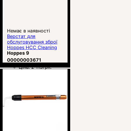
Немає в наявності
Верстат для
обслуговування зброї
Hoppes HCC Cleaning
Cradle Long Gun
Hoppes 9
00000003671
Ціна:
2 115
грн.