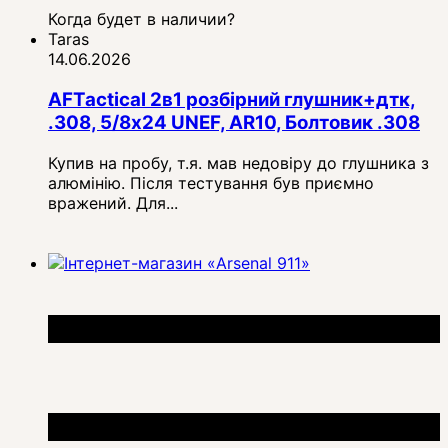
Когда будет в наличии?
Taras
14.06.2026
AFTactical 2в1 розбірний глушник+дтк,
.308, 5/8x24 UNEF, AR10, Болтовик .308
Купив на пробу, т.я. мав недовіру до глушника з
алюмінію. Після тестування був приємно
вражений. Для...