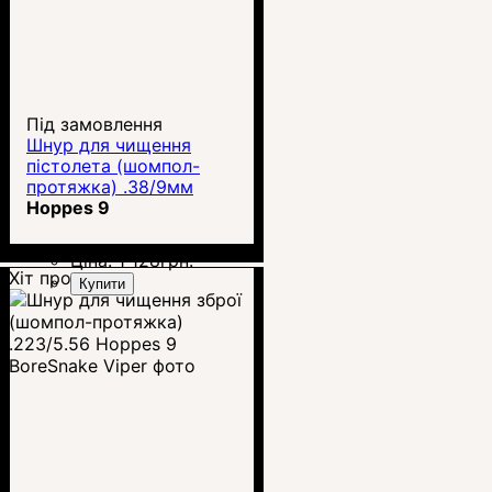
Під замовлення
Шнур для чищення
пістолета (шомпол-
протяжка) .38/9мм
Hoppes 9 BoreSnake
Hoppes 9
Viper
Ціна:
1 128
грн.
Хіт продажу
Купити