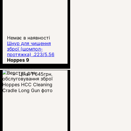
Немає в наявності
Шнур для чищення
зброї (шомпол-
протяжка) .223/5.56
Hoppes 9 BoreSnake
Hoppes 9
Viper
00000000628
Ціна:
1 645
грн.