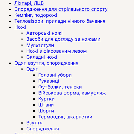
Ліхтарі, ЛЦВ
Спорядження для стрілецького спорту
Кемпінг, подорожі
Тепловізори, прилади нічного бачення
Ножі
Авторські ножі
Засоби для догляду за ножами
Мультитули
Ножі з фіксованим лезом
Складні ножі
Одяг, взуття, спорядження
Одяг
Головні убори
Рукавиці
Футболки, теніски
Військова форма, камуфляж
Куртки
Штани
Шорти
Термоодяг, шкарпетки
Взуття
Спорядження