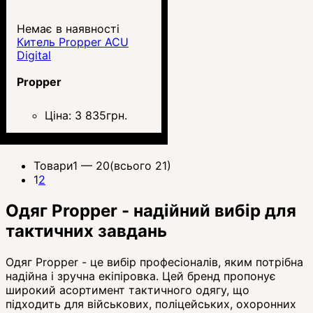
Немає в наявності
Китель Propper ACU
Digital
Propper
Ціна:
3 835
грн.
Товари
1 —
20
(всього 21)
1
2
Одяг Propper - надійний вибір для
тактичних завдань
Одяг Propper - це вибір професіоналів, яким потрібна
надійна і зручна екіпіровка. Цей бренд пропонує
широкий асортимент тактичного одягу, що
підходить для військових, поліцейських, охоронних