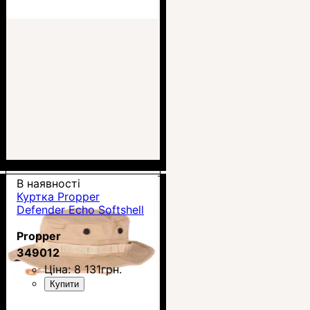
В наявності
Куртка Propper
Defender Echo Softshell
Propper
349012
Ціна:
8 131
грн.
Купити