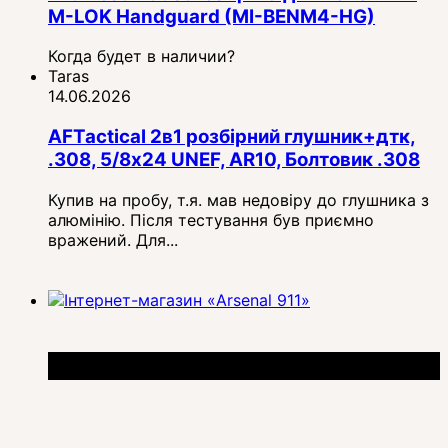
M-LOK Handguard (MI-BENM4-HG)
Когда будет в наличии?
Taras
14.06.2026
AFTactical 2в1 розбірний глушник+дтк,
.308, 5/8x24 UNEF, AR10, Болтовик .308
Купив на пробу, т.я. мав недовіру до глушника з
алюмінію. Після тестування був приємно
вражений. Для...