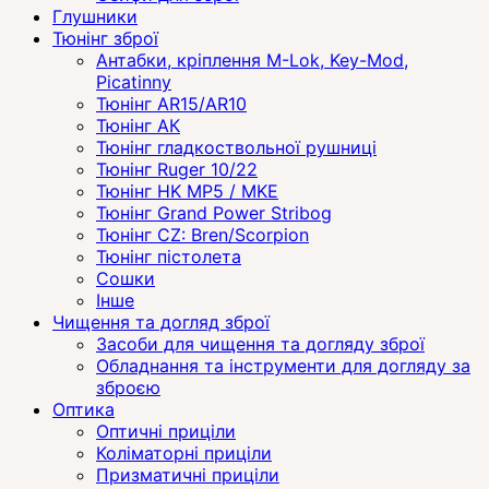
Глушники
Тюнінг зброї
Антабки, кріплення M-Lok, Key-Mod,
Picatinny
Тюнінг AR15/AR10
Тюнінг АК
Тюнінг гладкоствольної рушниці
Тюнінг Ruger 10/22
Тюнінг HK MP5 / MKE
Тюнінг Grand Power Stribog
Тюнінг CZ: Bren/Scorpion
Тюнінг пістолета
Сошки
Інше
Чищення та догляд зброї
Засоби для чищення та догляду зброї
Обладнання та інструменти для догляду за
зброєю
Оптика
Оптичні приціли
Коліматорні приціли
Призматичні приціли