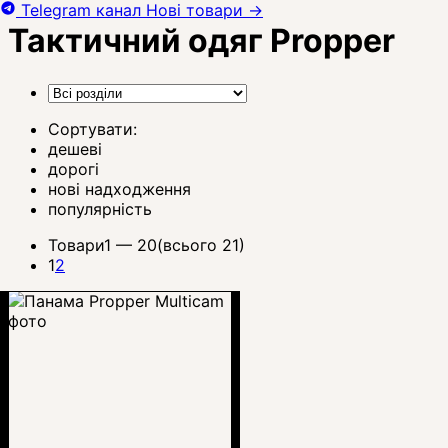
Telegram канал
Нові товари
→
Тактичний одяг Propper
Сортувати:
дешеві
дорогі
нові надходження
популярність
Товари
1 —
20
(всього 21)
1
2