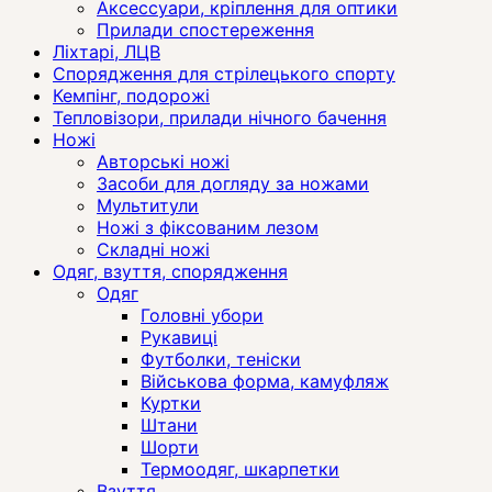
Аксессуари, кріплення для оптики
Прилади спостереження
Ліхтарі, ЛЦВ
Спорядження для стрілецького спорту
Кемпінг, подорожі
Тепловізори, прилади нічного бачення
Ножі
Авторські ножі
Засоби для догляду за ножами
Мультитули
Ножі з фіксованим лезом
Складні ножі
Одяг, взуття, спорядження
Одяг
Головні убори
Рукавиці
Футболки, теніски
Військова форма, камуфляж
Куртки
Штани
Шорти
Термоодяг, шкарпетки
Взуття