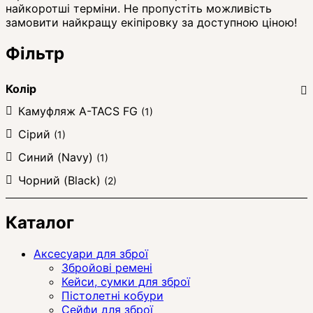
найкоротші терміни. Не пропустіть можливість
замовити найкращу екіпіровку за доступною ціною!
Фільтр
Колір
Камуфляж A-TACS FG
(1)
Сірий
(1)
Синий (Navy)
(1)
Чорний (Black)
(2)
Каталог
Аксесуари для зброї
Збройові ремені
Кейси, сумки для зброї
Пістолетні кобури
Сейфи для зброї