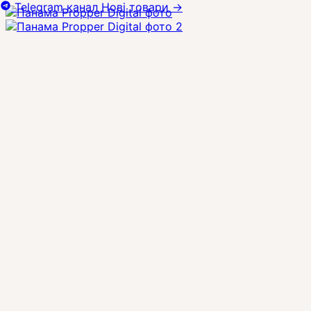
Telegram канал
Нові товари
→