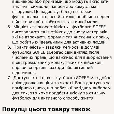
вишивкою або принтами, що можуть включати
тактичні символи, написи або камуфляжні
візерунки. Це надає футболці не тільки
функціональність, але й стилю, особливо серед
військових або любителів тактичної моди.
Міцність та зносостійкість - футболки SOFEE
виготовляються із стійких до зносу матеріалів,
які не втрачають форму після численних прань,
що робить їх ідеальними для активних людей.
Практичність - завдяки легкості в догляді
футболка SOFEE зберігає свій вигляд після
численних прань, що важливо для використання
в екстремальних умовах, таких як військові
вправи, спортивні заходи або активний
відпочинок.
Доступність і ціна - футболка SOFEE має добре
співвідношення ціни та якості. Вона доступна за
помірною ціною, що робить її вигідним вибором
для тих, хто хоче придбати якісну та стильну
футболку для активного способу життя.
Покупці цього товару також