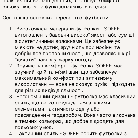
практичний варіант для тих, хто цінує комфорт,
високу якість та функціональність в одязі.
Ось кілька основних переваг цієї футболки:
Високоякісні матеріали футболки -SOFEE
виготовлені з бавовни високої якості або суміші
з синтетичними волокнами. Це забезпечує
м'якість на дотик, зручність при носінні та
добрій повітропроникності, що дозволяє шкірі
"дихати" навіть у жарку погоду.
Зручність і комфорт - футболка SOFEE має
зручний крій та м'які шви, що забезпечує
максимальний комфорт при активному
використанні — вона не сковує рухів і підходить
для різних видів діяльності.
Ергономічний дизайн - футболка має класичний
стиль, що легко поєднується з іншими
елементами тактичного одягу або
повсякденним гардеробом. Вона часто виконана
в темних кольорах, що добре підходять для
польових умов.
Тактичний стиль - SOFEE робить футболки з