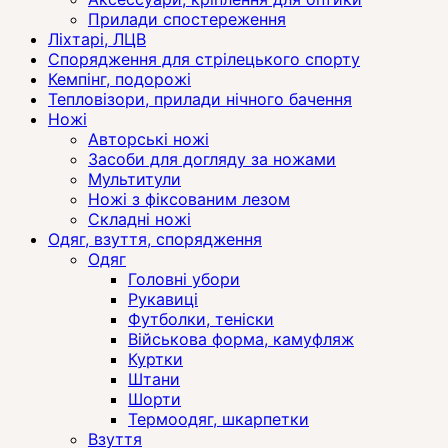
Прилади спостереження
Ліхтарі, ЛЦВ
Спорядження для стрілецького спорту
Кемпінг, подорожі
Тепловізори, прилади нічного бачення
Ножі
Авторські ножі
Засоби для догляду за ножами
Мультитули
Ножі з фіксованим лезом
Складні ножі
Одяг, взуття, спорядження
Одяг
Головні убори
Рукавиці
Футболки, теніски
Військова форма, камуфляж
Куртки
Штани
Шорти
Термоодяг, шкарпетки
Взуття