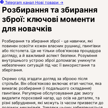
Telegram канал
Нові товари
→
Розбирання та збирання
зброї: ключові моменти
для новачків
Розбирання та збирання зброї - це навички, які
повинен освоїти кожен власник рушниці, гвинтівки
або пістолета. Це не тільки обов'язкова процедура
догляду, а й важливий аспект безпеки. Розуміння
внутрішнього устрою зброї допомагає уникнути
небезпечних ситуацій під час її використання та
зберігання.
Окремо слід згадати догляд за зброєю після
стрільби. Він обов'язково включає етап чистки, яка
вимагає розбирання (і подальшого складання)
гвинтівки. Регулярне обслуговування дає змогу
видалити пороховий нагар, що осів на деталях, та
різні забруднення, які можуть із часом призвести до
поломок механізмів. Завдяки цьому забезпечується