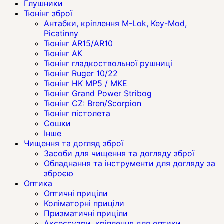
Глушники
Тюнінг зброї
Антабки, кріплення M-Lok, Key-Mod,
Picatinny
Тюнінг AR15/AR10
Тюнінг АК
Тюнінг гладкоствольної рушниці
Тюнінг Ruger 10/22
Тюнінг HK MP5 / MKE
Тюнінг Grand Power Stribog
Тюнінг CZ: Bren/Scorpion
Тюнінг пістолета
Сошки
Інше
Чищення та догляд зброї
Засоби для чищення та догляду зброї
Обладнання та інструменти для догляду за
зброєю
Оптика
Оптичні приціли
Коліматорні приціли
Призматичні приціли
Аксессуари, кріплення для оптики