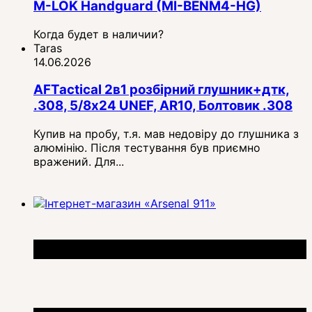
M-LOK Handguard (MI-BENM4-HG)
Когда будет в наличии?
Taras
14.06.2026
AFTactical 2в1 розбірний глушник+дтк,
.308, 5/8x24 UNEF, AR10, Болтовик .308
Купив на пробу, т.я. мав недовіру до глушника з
алюмінію. Після тестування був приємно
вражений. Для...