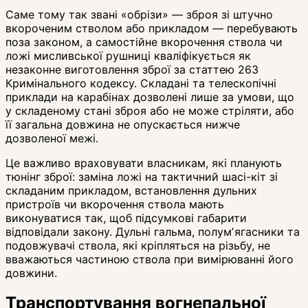
Саме тому так звані «обрізи» — зброя зі штучно
вкороченим стволом або прикладом — перебувають
поза законом, а самостійне вкорочення ствола чи
ложі мисливської рушниці кваліфікується як
незаконне виготовлення зброї за статтею 263
Кримінального кодексу. Складані та телескопічні
приклади на карабінах дозволені лише за умови, що
у складеному стані зброя або не може стріляти, або
її загальна довжина не опускається нижче
дозволеної межі.
Це важливо враховувати власникам, які планують
тюнінг зброї: заміна ложі на тактичний шасі-кіт зі
складаним прикладом, встановлення дульних
пристроїв чи вкорочення ствола мають
виконуватися так, щоб підсумкові габарити
відповідали закону. Дульні гальма, полумʼягасники та
подовжувачі ствола, які кріпляться на різьбу, не
вважаються частиною ствола при вимірюванні його
довжини.
Транспортування вогнепальної