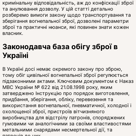
кримінальну відповідальність, аж до конфіскації зброї
та анулювання дозволу. У цій статті детально
розберемо вимоги закону щодо транспортування та
зберігання вогнепальної зброї, дозволені параметри
зброї та практичні нюанси, які повинен знати кожен
власник.
Законодавча база обігу зброї в
Україні
В Україні досі немає окремого закону про зброю,
тому обіг цивільної вогнепальної зброї регулюється
підзаконними актами. Ключовим документом є Наказ
МВС України № 622 від 21.08.1998 року, яким
затверджено Інструкцію про порядок виготовлення,
придбання, зберігання, обліку, перевезення та
використання вогнепальної, пневматичної, холодної і
охолощеної зброї, пристроїв вітчизняного
виробництва для відстрілу патронів, споряджених
гумовими чи аналогічними за своїми властивостями
метальними снарядами несмертельної дії, та
патронів до них.