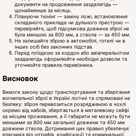
документи на продовження заздалегідь —
щонайменше за місяць.
Плануючи тюнінг — заміну ложі, встановлення
складаного приклада чи дульного пристрою —
перевіряйте, щоб підсумкова довжина зброї не
була меншою за 800 мм, а ствола — за 450 мм.
Не залишайте зброю в автомобілі, готелі чи в
інших осіб без законних підстав.
Перед поїздкою за кордон або авіаперельотом
заздалегідь оформлюйте необхідні дозволи та
уточнюйте правила перевізника.
Висновок
Вимоги закону щодо транспортування та зберігання
вогнепальної зброї в Україні логічні та спрямовані на
безпеку: зброя перевозиться розрядженою в чохлі
окремо від набоїв, зберігається в металевому сейфі
за місцем проживання, а її габарити не можуть бути
меншими за 800 мм загальної довжини та 450 мм
довжини ствола. Дотримання цих правил убезпечує
власника від штрафів, конфіскації та кримінальної