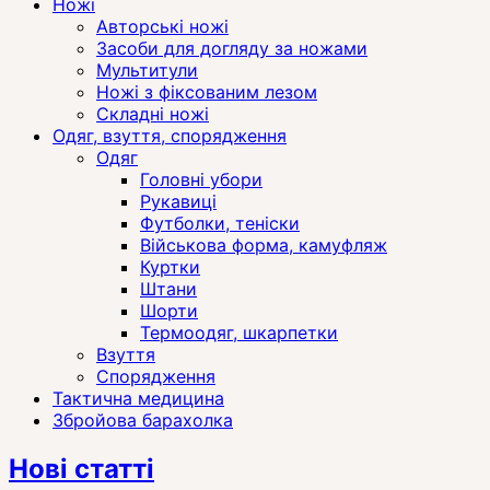
Ножі
Авторські ножі
Засоби для догляду за ножами
Мультитули
Ножі з фіксованим лезом
Складні ножі
Одяг, взуття, спорядження
Одяг
Головні убори
Рукавиці
Футболки, теніски
Військова форма, камуфляж
Куртки
Штани
Шорти
Термоодяг, шкарпетки
Взуття
Спорядження
Тактична медицина
Збройова барахолка
Нові статті