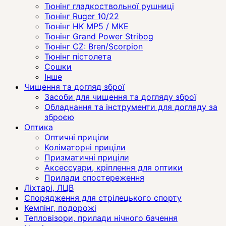
Тюнінг гладкоствольної рушниці
Тюнінг Ruger 10/22
Тюнінг HK MP5 / MKE
Тюнінг Grand Power Stribog
Тюнінг CZ: Bren/Scorpion
Тюнінг пістолета
Сошки
Інше
Чищення та догляд зброї
Засоби для чищення та догляду зброї
Обладнання та інструменти для догляду за
зброєю
Оптика
Оптичні приціли
Коліматорні приціли
Призматичні приціли
Аксессуари, кріплення для оптики
Прилади спостереження
Ліхтарі, ЛЦВ
Спорядження для стрілецького спорту
Кемпінг, подорожі
Тепловізори, прилади нічного бачення