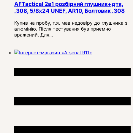
AFTactical 2в1 розбірний глушник+дтк,
.308, 5/8x24 UNEF, AR10, Болтовик .308
Купив на пробу, т.я. мав недовіру до глушника з
алюмінію. Після тестування був приємно
вражений. Для...