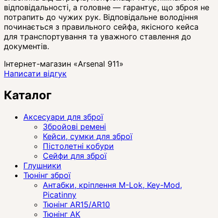
відповідальності, а головне — гарантує, що зброя не
потрапить до чужих рук. Відповідальне володіння
починається з правильного сейфа, якісного кейса
для транспортування та уважного ставлення до
документів.
Інтернет-магазин «Arsenal 911»
Написати відгук
Каталог
Аксесуари для зброї
Збройові ремені
Кейси, сумки для зброї
Пістолетні кобури
Сейфи для зброї
Глушники
Тюнінг зброї
Антабки, кріплення M-Lok, Key-Mod,
Picatinny
Тюнінг AR15/AR10
Тюнінг АК