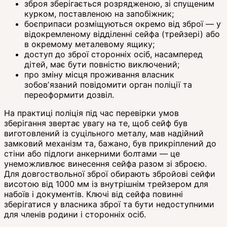
зброя зберігається розрядженою, зі спущеним
курком, поставленою на запобіжник;
боєприпаси розміщуються окремо від зброї — у
відокремленому відділенні сейфа (трейзері) або
в окремому металевому ящику;
доступ до зброї сторонніх осіб, насамперед
дітей, має бути повністю виключений;
про зміну місця проживання власник
зобовʼязаний повідомити орган поліції та
переоформити дозвіл.
На практиці поліція під час перевірки умов
зберігання звертає увагу на те, щоб сейф був
виготовлений із суцільного металу, мав надійний
замковий механізм та, бажано, був прикріплений до
стіни або підлоги анкерними болтами — це
унеможливлює винесення сейфа разом зі зброєю.
Для довгоствольної зброї обирають збройові сейфи
висотою від 1000 мм із внутрішнім трейзером для
набоїв і документів. Ключі від сейфа повинні
зберігатися у власника зброї та бути недоступними
для членів родини і сторонніх осіб.