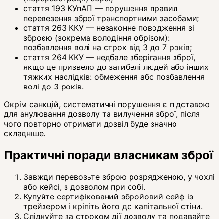
стаття 193 КУпАП — порушення правил
перевезення зброї транспортними засобами;
стаття 263 ККУ — незаконне поводження зі
зброєю (зокрема володіння обрізом):
позбавлення волі на строк від 3 до 7 років;
стаття 264 ККУ — недбале зберігання зброї,
якщо це призвело до загибелі людей або інших
тяжких наслідків: обмеження або позбавлення
волі до 3 років.
Окрім санкцій, систематичні порушення є підставою
для анулювання дозволу та вилучення зброї, після
чого повторно отримати дозвіл буде значно
складніше.
Практичні поради власникам зброї
Завжди перевозьте зброю розрядженою, у чохлі
або кейсі, з дозволом при собі.
Купуйте сертифікований збройовий сейф із
трейзером і кріпіть його до капітальної стіни.
Слідкуйте за строком дії дозволу та подавайте