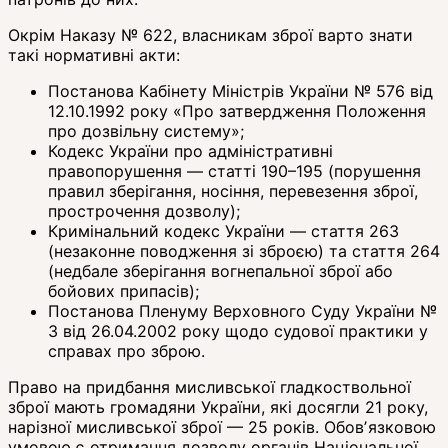
Окрім Наказу № 622, власникам зброї варто знати
такі нормативні акти:
Постанова Кабінету Міністрів України № 576 від
12.10.1992 року «Про затвердження Положення
про дозвільну систему»;
Кодекс України про адміністративні
правопорушення — статті 190–195 (порушення
правил зберігання, носіння, перевезення зброї,
прострочення дозволу);
Кримінальний кодекс України — стаття 263
(незаконне поводження зі зброєю) та стаття 264
(недбале зберігання вогнепальної зброї або
бойових припасів);
Постанова Пленуму Верховного Суду України №
3 від 26.04.2002 року щодо судової практики у
справах про зброю.
Право на придбання мисливської гладкоствольної
зброї мають громадяни України, які досягли 21 року,
нарізної мисливської зброї — 25 років. Обовʼязковою
умовою є отримання дозволу органів Національної