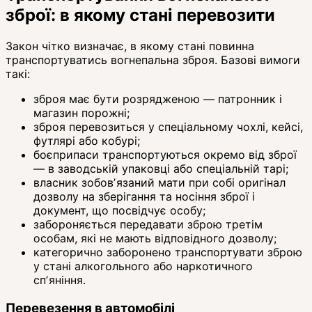
зброї: в якому стані перевозити
Закон чітко визначає, в якому стані повинна
транспортуватись вогнепальна зброя. Базові вимоги
такі:
зброя має бути розрядженою — патронник і
магазин порожні;
зброя перевозиться у спеціальному чохлі, кейсі,
футлярі або кобурі;
боєприпаси транспортуються окремо від зброї
— в заводській упаковці або спеціальній тарі;
власник зобовʼязаний мати при собі оригінал
дозволу на зберігання та носіння зброї і
документ, що посвідчує особу;
забороняється передавати зброю третім
особам, які не мають відповідного дозволу;
категорично заборонено транспортувати зброю
у стані алкогольного або наркотичного
спʼяніння.
Перевезення в автомобілі