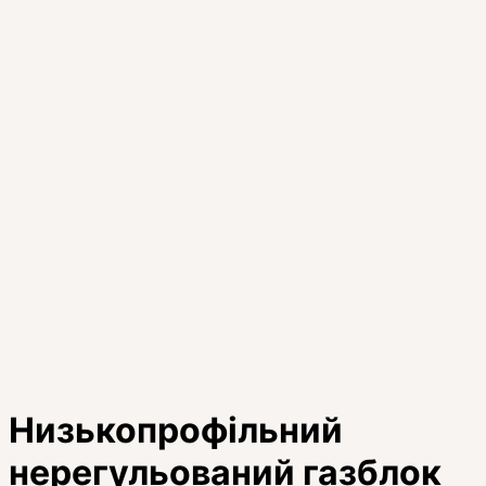
Низькопрофільний
нерегульований газблок