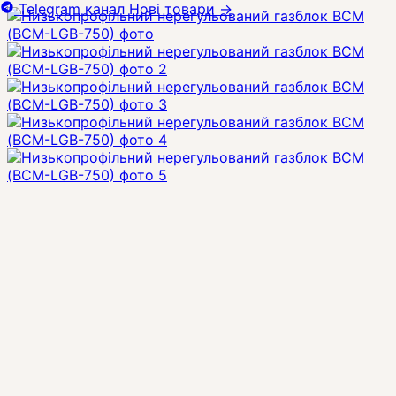
Telegram канал
Нові товари
→