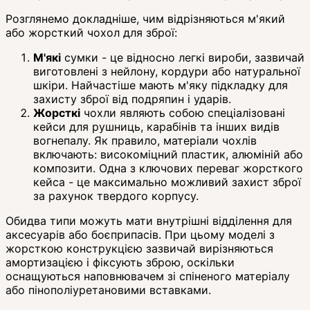
Розглянемо докладніше, чим відрізняються м'який
або жорсткий чохол для зброї:
М'які
сумки - це відносно легкі вироби, зазвичай
виготовлені з нейлону, кордури або натуральної
шкіри. Найчастіше мають м'яку підкладку для
захисту зброї від подряпин і ударів.
Жорсткі
чохли являють собою спеціалізовані
кейси для рушниць, карабінів та інших видів
вогнепалу. Як правило, матеріали чохлів
включають: високоміцний пластик, алюміній або
композити. Одна з ключових переваг жорсткого
кейса - це максимально можливий захист зброї
за рахунок твердого корпусу.
Обидва типи можуть мати внутрішні відділення для
аксесуарів або боєприпасів. При цьому моделі з
жорсткою конструкцією зазвичай вирізняються
амортизацією і фіксують зброю, оскільки
оснащуються наповнювачем зі спіненого матеріалу
або пінополіуретановими вставками.