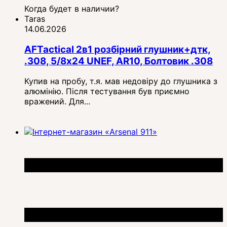
Когда будет в наличии?
Taras
14.06.2026
AFTactical 2в1 розбірний глушник+дтк,
.308, 5/8x24 UNEF, AR10, Болтовик .308
Купив на пробу, т.я. мав недовіру до глушника з
алюмінію. Після тестування був приємно
вражений. Для...