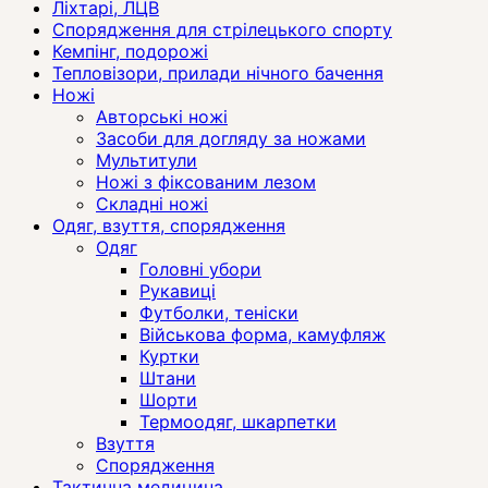
Ліхтарі, ЛЦВ
Спорядження для стрілецького спорту
Кемпінг, подорожі
Тепловізори, прилади нічного бачення
Ножі
Авторські ножі
Засоби для догляду за ножами
Мультитули
Ножі з фіксованим лезом
Складні ножі
Одяг, взуття, спорядження
Одяг
Головні убори
Рукавиці
Футболки, теніски
Військова форма, камуфляж
Куртки
Штани
Шорти
Термоодяг, шкарпетки
Взуття
Спорядження
Тактична медицина