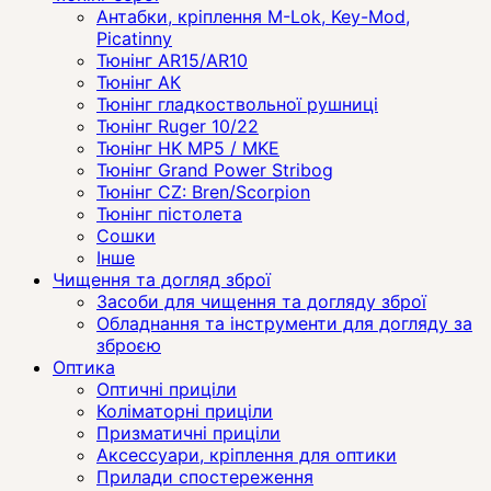
Антабки, кріплення M-Lok, Key-Mod,
Picatinny
Тюнінг AR15/AR10
Тюнінг АК
Тюнінг гладкоствольної рушниці
Тюнінг Ruger 10/22
Тюнінг HK MP5 / MKE
Тюнінг Grand Power Stribog
Тюнінг CZ: Bren/Scorpion
Тюнінг пістолета
Сошки
Інше
Чищення та догляд зброї
Засоби для чищення та догляду зброї
Обладнання та інструменти для догляду за
зброєю
Оптика
Оптичні приціли
Коліматорні приціли
Призматичні приціли
Аксессуари, кріплення для оптики
Прилади спостереження