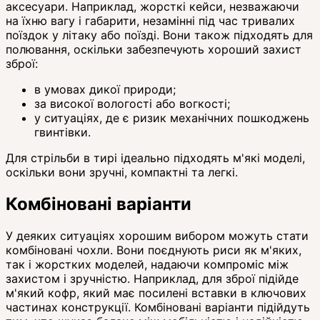
аксесуари. Наприклад, жорсткі кейси, незважаючи
на їхню вагу і габарити, незамінні під час тривалих
поїздок у літаку або поїзді. Вони також підходять для
полювання, оскільки забезпечують хороший захист
зброї:
в умовах дикої природи;
за високої вологості або вогкості;
у ситуаціях, де є ризик механічних пошкоджень
гвинтівки.
Для стрільби в тирі ідеально підходять м'які моделі,
оскільки вони зручні, компактні та легкі.
Комбіновані варіанти
У деяких ситуаціях хорошим вибором можуть стати
комбіновані чохли. Вони поєднують риси як м'яких,
так і жорстких моделей, надаючи компроміс між
захистом і зручністю. Наприклад, для зброї підійде
м'який кофр, який має посилені вставки в ключових
частинах конструкції. Комбіновані варіанти підійдуть