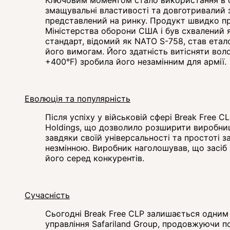
змащувальні властивості та довготривалий з
представлений на ринку. Продукт швидко пр
Міністерства оборони США і був схвалений я
стандарт, відомий як NATO S-758, став етал
його вимогам. Його здатність витісняти воло
+400°F) зробила його незамінним для армії.
Еволюція та популярність
Після успіху у військовій сфері Break Free 
Holdings, що дозволило розширити виробниц
завдяки своїй універсальності та простоті 
незмінною. Виробник наголошував, що засіб 
його серед конкурентів.
Сучасність
Сьогодні Break Free CLP залишається одним 
управління Safariland Group, продовжуючи п