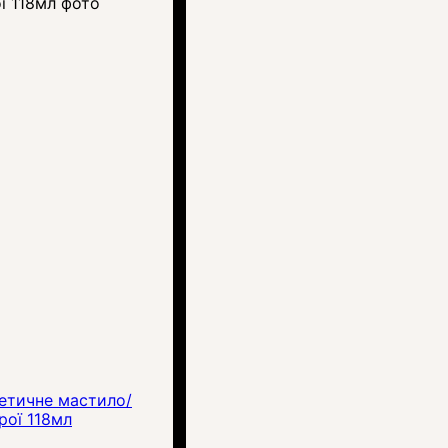
тетичне мастило/
рої 118мл