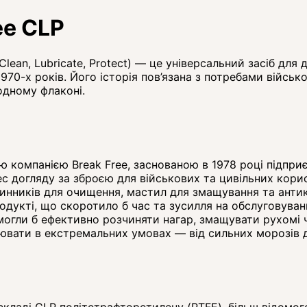
ee CLP
Clean, Lubricate, Protect) — це універсальний засіб для
970-х років. Його історія пов’язана з потребами війсь
одному флаконі.
 компанією Break Free, заснованою в 1978 році підприє
ес догляду за зброєю для військових та цивільних кори
инників для очищення, мастил для змащування та антико
одукті, що скоротило б час та зусилля на обслуговуван
 могли б ефективно розчиняти нагар, змащувати рухомі ч
ювати в екстремальних умовах — від сильних морозів 
ладі CLP політетрафторетилену (PTFE), більш відомого