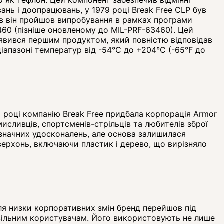
ань і доопрацювань, у 1979 році Break Free CLP був
ів він пройшов випробування в рамках програми
460 (пізніше оновленому до MIL-PRF-63460). Цей
виявився першим продуктом, який повністю відповідав
діапазоні температур від -54°C до +204°C (-65°F до
86 році компанію Break Free придбала корпорація Armor
сливців, спортсменів-стрільців та любителів зброї
езначних удосконалень, але основа залишилася
верхонь, включаючи пластик і дерево, що вирізняло
сля низки корпоративних змін бренд перейшов під
цивільним користувачам. Його використовують не лише