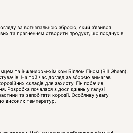
 догляду за вогнепальною зброєю, який з’явився
кових та прагненням створити продукт, що поєднує в
мцем та інженером-хіміком Біллом Гіном (Bill Gheen).
стувачів. На той час догляд за зброєю вимагав
розійних складів для захисту. Гін побачив
ня. Розробка почалася з досліджень у галузі
астини та запобігати корозії. Особливу увагу
до високих температур.
 як тефлон. Цей компонент забезпечив відмінні