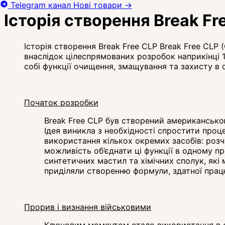
Telegram канал
Нові товари
→
Історія створення Break Fr
Історія створення Break Free CLP Break Free CLP (
внаслідок цілеспрямованих розробок наприкінці 1
собі функції очищення, змащування та захисту в 
Початок розробки
Break Free CLP був створений американською
Ідея виникла з необхідності спростити проц
використання кількох окремих засобів: розч
можливість об’єднати ці функції в одному пр
синтетичних мастил та хімічних сполук, які
приділяли створенню формули, здатної прац
Прорив і визнання військовими
Ключовим моментом стало використання в ск