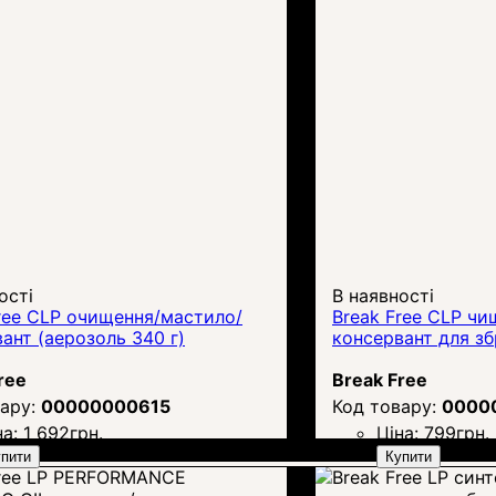
ості
В наявності
ree CLP очищення/мастило/
Break Free CLP ч
ант (аерозоль 340 г)
консервант для зб
ree
Break Free
00000000615
0000
на:
1 692
грн.
Ціна:
799
грн.
пити
Купити