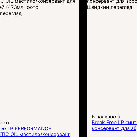
Швидкий перегляд
перегляд
В наявності
Break Free LP син
ості
консервант для зб
Free LP PERFORMANCE
TIC OIL мастило/консервант