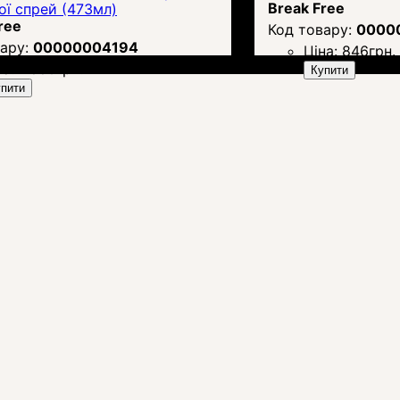
Break Free
ої спрей (473мл)
ree
0000
00000004194
Ціна:
846
грн.
на:
1 880
грн.
Купити
пити