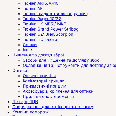
Тюнінг AR15/AR10
Тюнінг АК
Тюнінг гладкоствольної рушниці
Тюнінг Ruger 10/22
Тюнінг HK MP5 / MKE
Тюнінг Grand Power Stribog
Тюнінг CZ: Bren/Scorpion
Тюнінг пістолета
Сошки
Інше
Чищення та догляд зброї
Засоби для чищення та догляду зброї
Обладнання та інструменти для догляду за 
Оптика
Оптичні приціли
Коліматорні приціли
Призматичні приціли
Аксессуари, кріплення для оптики
Прилади спостереження
Ліхтарі, ЛЦВ
Спорядження для стрілецького спорту
Кемпінг, подорожі