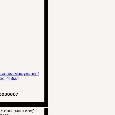
ищення/змащування/
рої 118мл
0000607