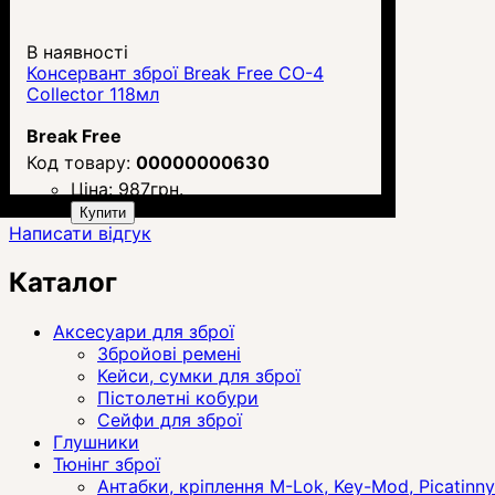
В наявності
Консервант зброї Break Free CO-4
Collector 118мл
Break Free
00000000630
Ціна:
987
грн.
Купити
Написати відгук
Каталог
Аксесуари для зброї
Збройові ремені
Кейси, сумки для зброї
Пістолетні кобури
Сейфи для зброї
Глушники
Тюнінг зброї
Антабки, кріплення M-Lok, Key-Mod, Picatinny