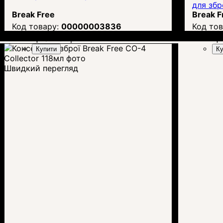
для збр
Break Free
Break F
00000003836
Ціна:
261
грн.
Ці
Купити
Ку
Швидкий перегляд