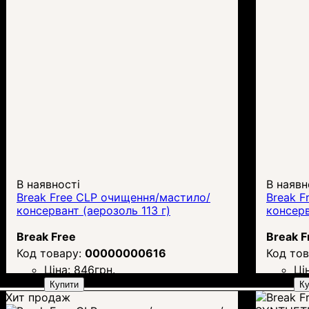
В наявності
В наявн
Break Free CLP очищення/мастило/
Break F
консервант (аерозоль 113 г)
консерв
Break Free
Break F
00000000616
Ціна:
846
грн.
Ці
Купити
Ку
Хит продаж