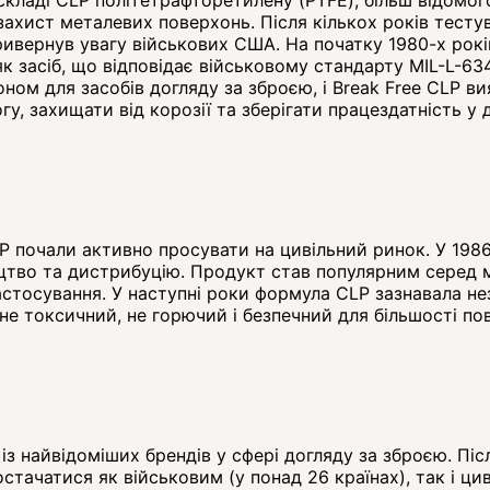
ахист металевих поверхонь. Після кількох років тестув
ивернув увагу військових США. На початку 1980-х рок
к засіб, що відповідає військовому стандарту MIL-L-63
оном для засобів догляду за зброєю, і Break Free CLP 
гу, захищати від корозії та зберігати працездатність у 
CLP почали активно просувати на цивільний ринок. У 19
тво та дистрибуцію. Продукт став популярним серед ми
застосування. У наступні роки формула CLP зазнавала н
не токсичний, не горючий і безпечний для більшості по
із найвідоміших брендів у сфері догляду за зброєю. Пі
остачатися як військовим (у понад 26 країнах), так і 