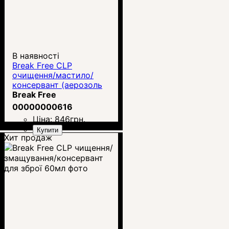
В наявності
Break Free CLP
очищення/мастило/
консервант (аерозоль
113 г)
Break Free
00000000616
Ціна:
846
грн.
Купити
Хит продаж