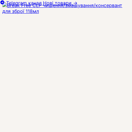
Telegram канал
Нові товари
→