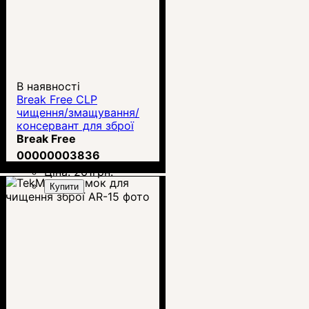
В наявності
Break Free CLP
чищення/змащування/
консервант для зброї
60мл
Break Free
00000003836
Ціна:
261
грн.
Купити