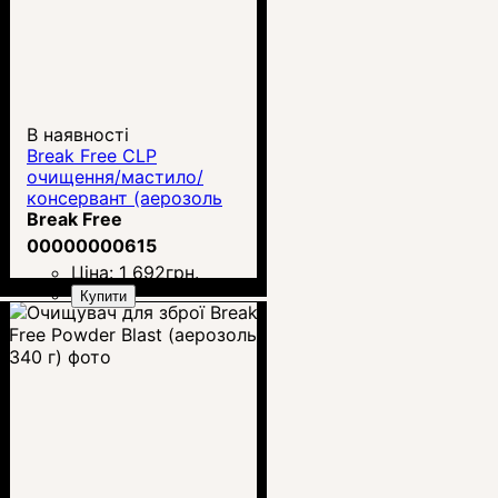
В наявності
Break Free CLP
очищення/мастило/
консервант (аерозоль
340 г)
Break Free
00000000615
Ціна:
1 692
грн.
Купити