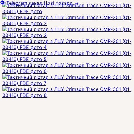
Telegram канал
Нові товари
→