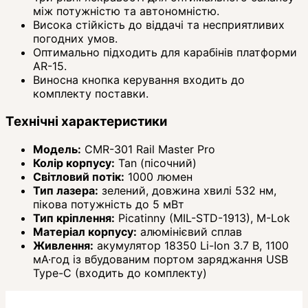
між потужністю та автономністю.
Висока стійкість до віддачі та несприятливих
погодних умов.
Оптимально підходить для карабінів платформи
AR-15.
Виносна кнопка керування входить до
комплекту поставки.
Технічні характеристики
Модель:
CMR-301 Rail Master Pro
Колір корпусу:
Tan (пісочний)
Світловий потік:
1000 люмен
Тип лазера:
зелений, довжина хвилі 532 нм,
пікова потужність до 5 мВт
Тип кріплення:
Picatinny (MIL-STD-1913), M-Lok
Матеріал корпусу:
алюмінієвий сплав
Живлення:
акумулятор 18350 Li-Ion 3.7 В, 1100
мА·год із вбудованим портом заряджання USB
Type-C (входить до комплекту)