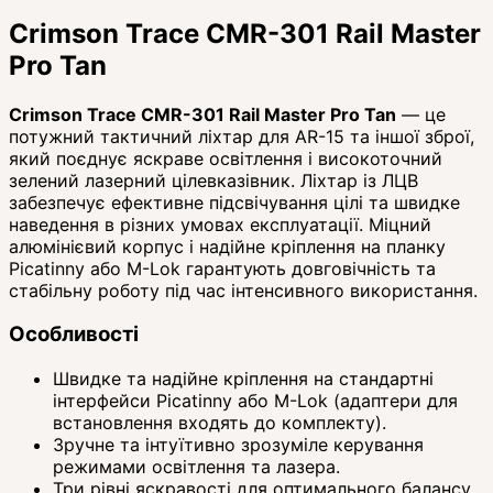
Crimson Trace CMR-301 Rail Master
Pro Tan
Crimson Trace CMR-301 Rail Master Pro Tan
— це
потужний тактичний ліхтар для AR-15 та іншої зброї,
який поєднує яскраве освітлення і високоточний
зелений лазерний цілевказівник. Ліхтар із ЛЦВ
забезпечує ефективне підсвічування цілі та швидке
наведення в різних умовах експлуатації. Міцний
алюмінієвий корпус і надійне кріплення на планку
Picatinny або M-Lok гарантують довговічність та
стабільну роботу під час інтенсивного використання.
Особливості
Швидке та надійне кріплення на стандартні
інтерфейси Picatinny або M-Lok (адаптери для
встановлення входять до комплекту).
Зручне та інтуїтивно зрозуміле керування
режимами освітлення та лазера.
Три рівні яскравості для оптимального балансу