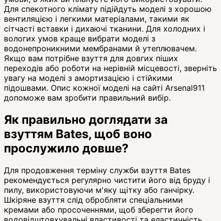
Для спекотного клімату підійдуть моделі з хорошою
вентиляцією і легкими матеріалами, такими як
сітчасті вставки і дихаючі тканини. Для холодних і
вологих умов краще вибрати моделі з
водонепроникними мембранами й утеплювачем.
Якщо вам потрібне взуття для довгих піших
переходів або роботи на нерівній місцевості, зверніть
увагу на моделі з амортизацією і стійкими
підошвами. Опис кожної моделі на сайті Arsenal911
допоможе вам зробити правильний вибір.
Як правильно доглядати за
взуттям Bates, щоб воно
прослужило довше?
Для продовження терміну служби взуття Bates
рекомендується регулярно чистити його від бруду і
пилу, використовуючи м'яку щітку або ганчірку.
Шкіряне взуття слід обробляти спеціальними
кремами або просоченнями, щоб зберегти його
водовідштовхувальні властивості та еластичність.