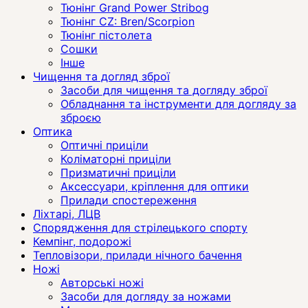
Тюнінг Grand Power Stribog
Тюнінг CZ: Bren/Scorpion
Тюнінг пістолета
Сошки
Інше
Чищення та догляд зброї
Засоби для чищення та догляду зброї
Обладнання та інструменти для догляду за
зброєю
Оптика
Оптичні приціли
Коліматорні приціли
Призматичні приціли
Аксессуари, кріплення для оптики
Прилади спостереження
Ліхтарі, ЛЦВ
Спорядження для стрілецького спорту
Кемпінг, подорожі
Тепловізори, прилади нічного бачення
Ножі
Авторські ножі
Засоби для догляду за ножами