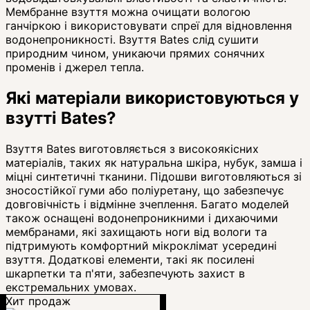
Мембранне взуття можна очищати вологою
ганчіркою і використовувати спреї для відновлення
водонепроникності. Взуття Bates слід сушити
природним чином, уникаючи прямих сонячних
променів і джерел тепла.
Які матеріали використовуються у
взутті Bates?
Взуття Bates виготовляється з високоякісних
матеріалів, таких як натуральна шкіра, нубук, замша і
міцні синтетичні тканини. Підошви виготовляються зі
зносостійкої гуми або поліуретану, що забезпечує
довговічність і відмінне зчеплення. Багато моделей
також оснащені водонепроникними і дихаючими
мембранами, які захищають ноги від вологи та
підтримують комфортний мікроклімат усередині
взуття. Додаткові елементи, такі як посилені
шкарпетки та п'яти, забезпечують захист в
екстремальних умовах.
Хит продаж