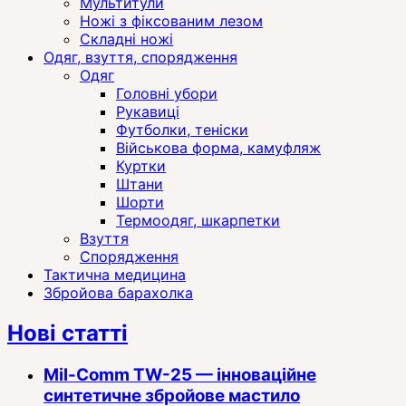
Мультитули
Ножі з фіксованим лезом
Складні ножі
Одяг, взуття, спорядження
Одяг
Головні убори
Рукавиці
Футболки, теніски
Військова форма, камуфляж
Куртки
Штани
Шорти
Термоодяг, шкарпетки
Взуття
Спорядження
Тактична медицина
Збройова барахолка
Нові статті
Mil-Comm TW-25 — інноваційне
синтетичне збройове мастило