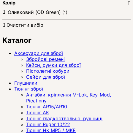
Колір
Оливковий (OD Green)
(1)
Очистити вибір
Каталог
Аксесуари для зброї
Збройові ремені
Кейси, сумки для зброї
Пістолетні кобури
Сейфи для зброї
Глушники
Тюнінг зброї
Антабки, кріплення M-Lok, Key-Mod,
Picatinny
Тюнінг AR15/AR10
Тюнінг АК
Тюнінг гладкоствольної рушниці
Тюнінг Ruger 10/22
Тюнінг HK MP5 / MKE