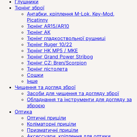
Глушники
Тюнінг зброї
Антабки, кріплення M-Lok, Key-Mod,
Picatinny
Тюнінг AR15/AR10
Тюнінг АК
Тюнінг гладкоствольної рушниці
Тюнінг Ruger 10/22
Тюнінг HK MP5 / MKE
Тюнінг Grand Power Stribog
Тюнінг CZ: Bren/Scorpion
Тюнінг пістолета
Сошки
Інше
Чищення та догляд зброї
Засоби для чищення та догляду зброї
Обладнання та інструменти для догляду за
зброєю
Оптика
Оптичні приціли
Коліматорні приціли
Призматичні приціли
Аксессуари, кріплення для оптики