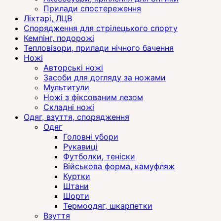
Прилади спостереження
Ліхтарі, ЛЦВ
Спорядження для стрілецького спорту
Кемпінг, подорожі
Тепловізори, прилади нічного бачення
Ножі
Авторські ножі
Засоби для догляду за ножами
Мультитули
Ножі з фіксованим лезом
Складні ножі
Одяг, взуття, спорядження
Одяг
Головні убори
Рукавиці
Футболки, теніски
Військова форма, камуфляж
Куртки
Штани
Шорти
Термоодяг, шкарпетки
Взуття