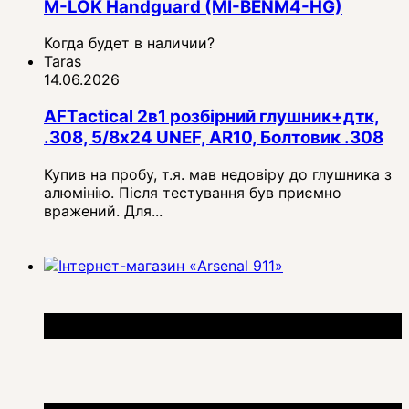
M-LOK Handguard (MI-BENM4-HG)
Когда будет в наличии?
Taras
14.06.2026
AFTactical 2в1 розбірний глушник+дтк,
.308, 5/8x24 UNEF, AR10, Болтовик .308
Купив на пробу, т.я. мав недовіру до глушника з
алюмінію. Після тестування був приємно
вражений. Для...