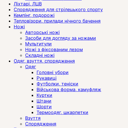
Ліхтарі, ЛЦВ
Спорядження для стрілецького спорту
Кемпінг, подорожі
Тепловізори, прилади нічного бачення
Ножі
Авторські ножі
Засоби для догляду за ножами
Мультитули
Ножі з фіксованим лезом
Складні ножі
Одяг, взуття, спорядження
Одяг
Головні убори
Рукавиці
Футболки, теніски
Військова форма, камуфляж
Куртки
Штани
Шорти
Термоодяг, шкарпетки
Взуття
Спорядження