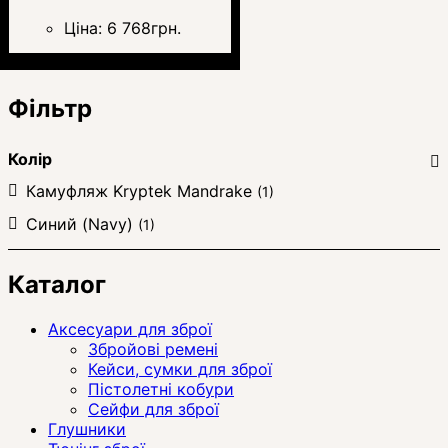
Ціна:
6 768
грн.
Фільтр
Колір
Камуфляж Kryptek Mandrake
(1)
Синий (Navy)
(1)
Каталог
Аксесуари для зброї
Збройові ремені
Кейси, сумки для зброї
Пістолетні кобури
Сейфи для зброї
Глушники