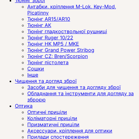
Тюнінг зброї
Антабки, кріплення M-Lok, Key-Mod,
Picatinny
Тюнінг AR15/AR10
Тюнінг АК
Тюнінг гладкоствольної рушниці
Тюнінг Ruger 10/22
Тюнінг HK MP5 / MKE
Тюнінг Grand Power Stribog
Тюнінг CZ: Bren/Scorpion
Тюнінг пістолета
Сошки
Інше
Чищення та догляд зброї
Засоби для чищення та догляду зброї
Обладнання та інструменти для догляду за
зброєю
Оптика
Оптичні приціли
Коліматорні приціли
Призматичні приціли
Аксессуари, кріплення для оптики
Прилади спостереження