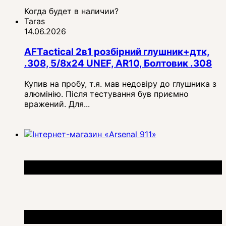
Когда будет в наличии?
Taras
14.06.2026
AFTactical 2в1 розбірний глушник+дтк,
.308, 5/8x24 UNEF, AR10, Болтовик .308
Купив на пробу, т.я. мав недовіру до глушника з
алюмінію. Після тестування був приємно
вражений. Для...