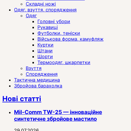
Складні ножі
Одяг, взуття, спорядження
Одяг
Головні убори
Рукавиці
Футболки, теніски
Військова форма, камуфляж
Куртки
Штани
Шорти
Термоодяг, шкарпетки
Взуття
Спорядження
Тактична медицина
Збройова барахолка
Нові статті
Mil-Comm TW-25 — інноваційне
синтетичне збройове мастило
29.07.2026