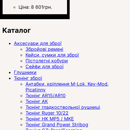
Ціна:
8 601
грн.
Каталог
Аксесуари для зброї
Збройові ремені
Кейси, сумки для зброї
Пістолетні кобури
Сейфи для зброї
Глушники
Тюнінг зброї
Антабки, кріплення M-Lok, Key-Mod,
Picatinny
Тюнінг AR15/AR10
Тюнінг АК
Тюнінг гладкоствольної рушниці
Тюнінг Ruger 10/22
Тюнінг HK MP5 / MKE
Тюнінг Grand Power Stribog