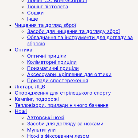
Тюнінг CZ: Bren/Scorpion
Тюнінг пістолета
Сошки
Інше
Чищення та догляд зброї
Засоби для чищення та догляду зброї
Обладнання та інструменти для догляду за
зброєю
Оптика
Оптичні приціли
Коліматорні приціли
Призматичні приціли
Аксессуари, кріплення для оптики
Прилади спостереження
Ліхтарі, ЛЦВ
Спорядження для стрілецького спорту
Кемпінг, подорожі
Тепловізори, прилади нічного бачення
Ножі
Авторські ножі
Засоби для догляду за ножами
Мультитули
Ножі з фіксованим лезом