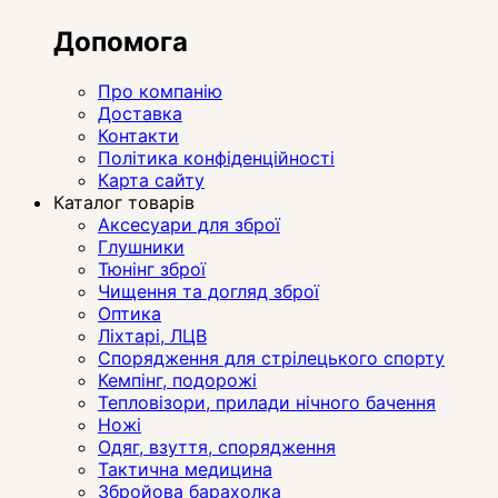
Допомога
Про компанію
Доставка
Контакти
Політика конфіденційності
Карта сайту
Каталог товарів
Аксесуари для зброї
Глушники
Тюнінг зброї
Чищення та догляд зброї
Оптика
Ліхтарі, ЛЦВ
Спорядження для стрілецького спорту
Кемпінг, подорожі
Тепловізори, прилади нічного бачення
Ножі
Одяг, взуття, спорядження
Тактична медицина
Збройова барахолка