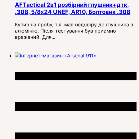
AFTactical 2в1 розбірний глушник+дтк,
.308, 5/8x24 UNEF, AR10, Болтовик .308
Купив на пробу, т.я. мав недовіру до глушника з
алюмінію. Після тестування був приємно
вражений. Для...