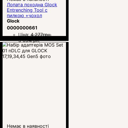
Лопата походна Glock
Entrenching Tool с
пилкою +чохол
Glock
0000000661
Ціна:
4 277
грн.
3 654
грн.
Немає в наявності