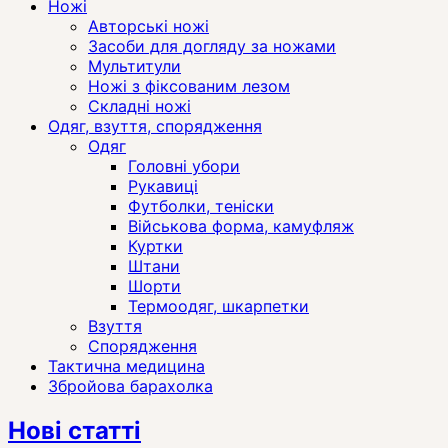
Ножі
Авторські ножі
Засоби для догляду за ножами
Мультитули
Ножі з фіксованим лезом
Складні ножі
Одяг, взуття, спорядження
Одяг
Головні убори
Рукавиці
Футболки, теніски
Військова форма, камуфляж
Куртки
Штани
Шорти
Термоодяг, шкарпетки
Взуття
Спорядження
Тактична медицина
Збройова барахолка
Нові статті