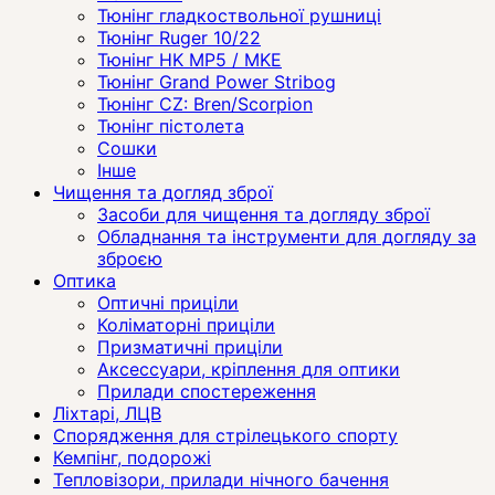
Тюнінг гладкоствольної рушниці
Тюнінг Ruger 10/22
Тюнінг HK MP5 / MKE
Тюнінг Grand Power Stribog
Тюнінг CZ: Bren/Scorpion
Тюнінг пістолета
Сошки
Інше
Чищення та догляд зброї
Засоби для чищення та догляду зброї
Обладнання та інструменти для догляду за
зброєю
Оптика
Оптичні приціли
Коліматорні приціли
Призматичні приціли
Аксессуари, кріплення для оптики
Прилади спостереження
Ліхтарі, ЛЦВ
Спорядження для стрілецького спорту
Кемпінг, подорожі
Тепловізори, прилади нічного бачення