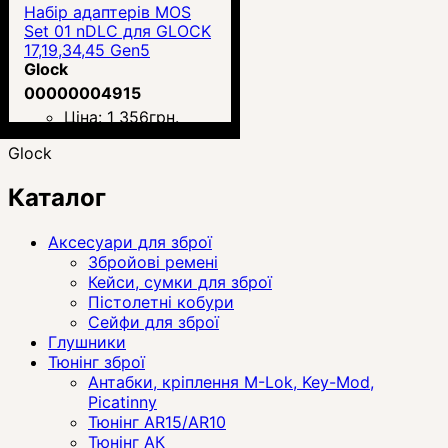
Набір адаптерів MOS
Set 01 nDLC для GLOCK
17,19,34,45 Gen5
Glock
00000004915
Ціна:
1 356
грн.
Glock
Каталог
Аксесуари для зброї
Збройові ремені
Кейси, сумки для зброї
Пістолетні кобури
Сейфи для зброї
Глушники
Тюнінг зброї
Антабки, кріплення M-Lok, Key-Mod,
Picatinny
Тюнінг AR15/AR10
Тюнінг АК