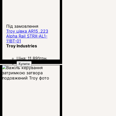
Під замовлення
Troy цівка AR15 .223
Alpha Rail STRX-AL1-
11BT-01
Troy Industries
Ціна:
11 891
грн.
Купити