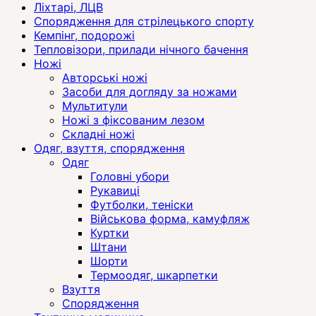
Ліхтарі, ЛЦВ
Спорядження для стрілецького спорту
Кемпінг, подорожі
Тепловізори, прилади нічного бачення
Ножі
Авторські ножі
Засоби для догляду за ножами
Мультитули
Ножі з фіксованим лезом
Складні ножі
Одяг, взуття, спорядження
Одяг
Головні убори
Рукавиці
Футболки, теніски
Військова форма, камуфляж
Куртки
Штани
Шорти
Термоодяг, шкарпетки
Взуття
Спорядження