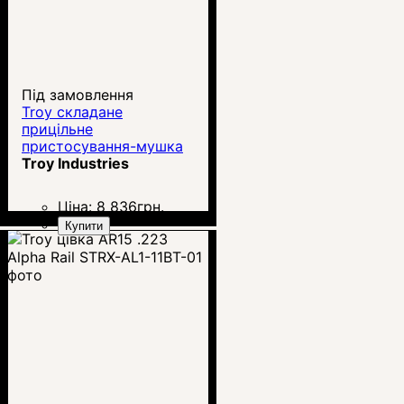
Під замовлення
Troy складане
прицільне
пристосування-мушка
Tritium
Troy Industries
Ціна:
8 836
грн.
Купити