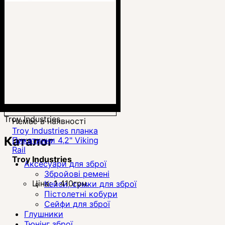
Troy Industries
Немає в наявності
Troy Industries планка
Каталог
Пикатинни 4,2" Viking
Rail
Troy Industries
Аксесуари для зброї
Збройові ремені
Ціна:
1 410
грн.
Кейси, сумки для зброї
Пістолетні кобури
Сейфи для зброї
Глушники
Тюнінг зброї