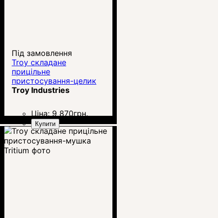
Під замовлення
Troy складане
прицільне
пристосування-целик
Tritium
Troy Industries
Ціна:
9 870
грн.
Купити