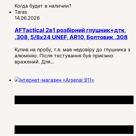
Когда будет в наличии?
Taras
14.06.2026
AFTactical 2в1 розбірний глушник+дтк,
.308, 5/8x24 UNEF, AR10, Болтовик .308
Купив на пробу, т.я. мав недовіру до глушника з
алюмінію. Після тестування був приємно
вражений. Для...