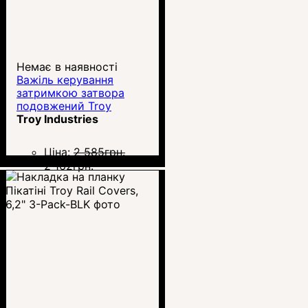
Немає в наявності
Важіль керування
затримкою затвора
подовжений Troy
Troy Industries
Ціна:
2 585
грн.
2 162
грн.