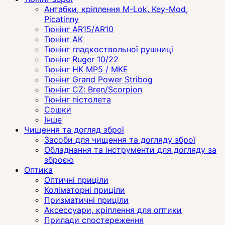
Антабки, кріплення M-Lok, Key-Mod,
Picatinny
Тюнінг AR15/AR10
Тюнінг АК
Тюнінг гладкоствольної рушниці
Тюнінг Ruger 10/22
Тюнінг HK MP5 / MKE
Тюнінг Grand Power Stribog
Тюнінг CZ: Bren/Scorpion
Тюнінг пістолета
Сошки
Інше
Чищення та догляд зброї
Засоби для чищення та догляду зброї
Обладнання та інструменти для догляду за
зброєю
Оптика
Оптичні приціли
Коліматорні приціли
Призматичні приціли
Аксессуари, кріплення для оптики
Прилади спостереження