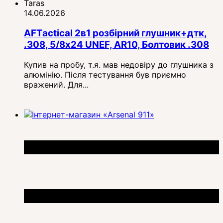
Taras
14.06.2026
AFTactical 2в1 розбірний глушник+дтк,
.308, 5/8x24 UNEF, AR10, Болтовик .308
Купив на пробу, т.я. мав недовіру до глушника з
алюмінію. Після тестування був приємно
вражений. Для...