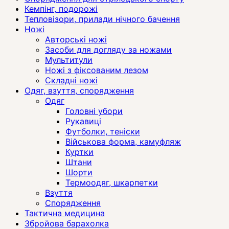
Кемпінг, подорожі
Тепловізори, прилади нічного бачення
Ножі
Авторські ножі
Засоби для догляду за ножами
Мультитули
Ножі з фіксованим лезом
Складні ножі
Одяг, взуття, спорядження
Одяг
Головні убори
Рукавиці
Футболки, теніски
Військова форма, камуфляж
Куртки
Штани
Шорти
Термоодяг, шкарпетки
Взуття
Спорядження
Тактична медицина
Збройова барахолка