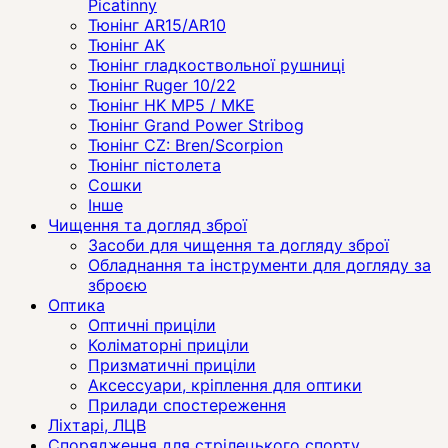
Picatinny
Тюнінг AR15/AR10
Тюнінг АК
Тюнінг гладкоствольної рушниці
Тюнінг Ruger 10/22
Тюнінг HK MP5 / MKE
Тюнінг Grand Power Stribog
Тюнінг CZ: Bren/Scorpion
Тюнінг пістолета
Сошки
Інше
Чищення та догляд зброї
Засоби для чищення та догляду зброї
Обладнання та інструменти для догляду за
зброєю
Оптика
Оптичні приціли
Коліматорні приціли
Призматичні приціли
Аксессуари, кріплення для оптики
Прилади спостереження
Ліхтарі, ЛЦВ
Спорядження для стрілецького спорту