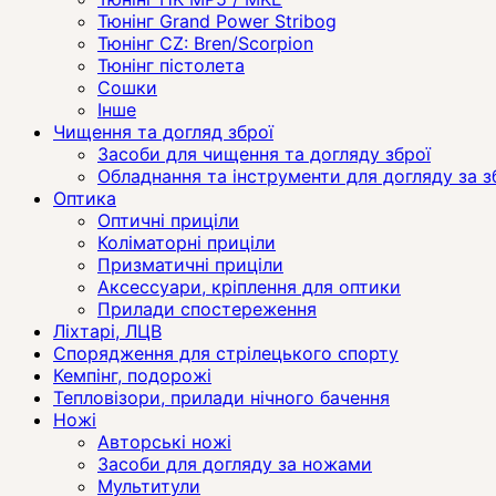
Тюнінг Grand Power Stribog
Тюнінг CZ: Bren/Scorpion
Тюнінг пістолета
Сошки
Інше
Чищення та догляд зброї
Засоби для чищення та догляду зброї
Обладнання та інструменти для догляду за 
Оптика
Оптичні приціли
Коліматорні приціли
Призматичні приціли
Аксессуари, кріплення для оптики
Прилади спостереження
Ліхтарі, ЛЦВ
Спорядження для стрілецького спорту
Кемпінг, подорожі
Тепловізори, прилади нічного бачення
Ножі
Авторські ножі
Засоби для догляду за ножами
Мультитули