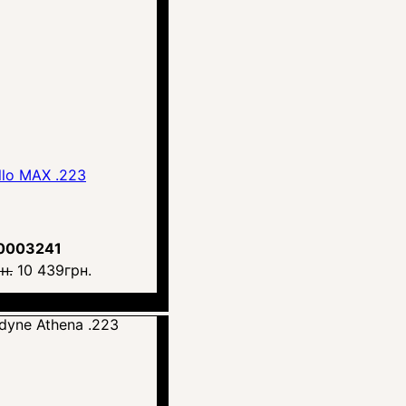
llo MAX .223
0003241
н.
10 439
грн.