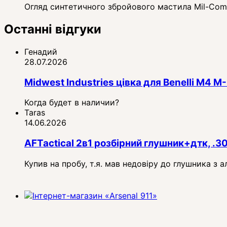
Огляд синтетичного збройового мастила Mil-Comm 
Останні відгуки
Генадий
28.07.2026
Midwest Industries цівка для Benelli M4
Когда будет в наличии?
Taras
14.06.2026
AFTactical 2в1 розбірний глушник+дтк, .3
Купив на пробу, т.я. мав недовіру до глушника з 