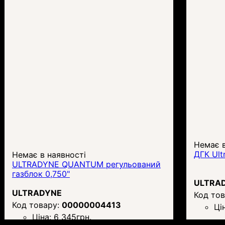
Немає в
ДГК Ult
Немає в наявності
ULTRADYNE QUANTUM регульований
газблок 0,750"
ULTRA
ULTRADYNE
00000004413
Ці
Ціна:
6 345
грн.