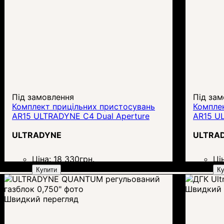
Під замовлення
Під зам
Комплект прицільних пристосувань
Компле
AR15 ULTRADYNE C4 Dual Aperture
AR15 U
ULTRADYNE
ULTRA
Ціна:
18 330
грн.
Ці
Купити
Ку
Швидкий 
Швидкий перегляд