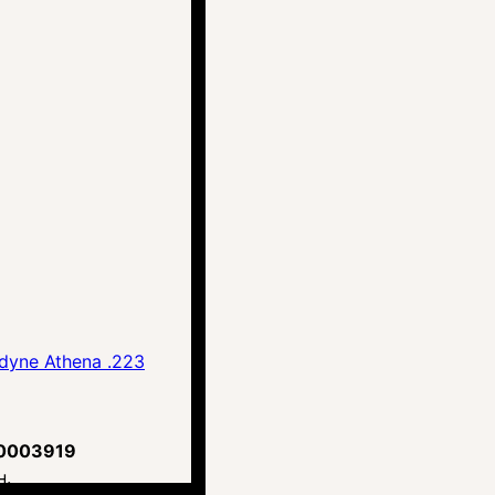
dyne Athena .223
0003919
н.