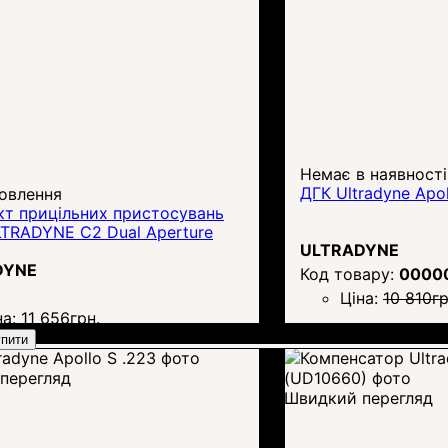
Немає в наявності
ДГК Ultradyne Apo
овлення
кт прицільних пристосувань
LTRADYNE C2 Dual Aperture
ULTRADYNE
DYNE
0000
Ціна:
10 810
гр
на:
11 656
грн.
пити
перегляд
Швидкий перегляд