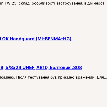
TW-25: склад, особливості застосування, відмінності в
 M-LOK Handguard (MI-BENM4-HG)
08, 5/8x24 UNEF, AR10, Болтовик .308
алюмінію. Після тестування був приємно вражений. Для...