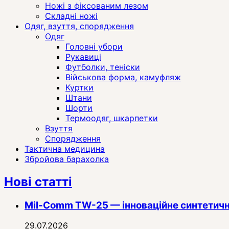
Ножі з фіксованим лезом
Складні ножі
Одяг, взуття, спорядження
Одяг
Головні убори
Рукавиці
Футболки, теніски
Військова форма, камуфляж
Куртки
Штани
Шорти
Термоодяг, шкарпетки
Взуття
Спорядження
Тактична медицина
Збройова барахолка
Нові статті
Mil-Comm TW-25 — інноваційне синтетичн
29.07.2026