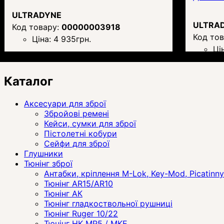
ULTRADYNE
ULTRA
00000003918
Ціна:
4 935
грн.
Ці
Каталог
Аксесуари для зброї
Збройові ремені
Кейси, сумки для зброї
Пістолетні кобури
Сейфи для зброї
Глушники
Тюнінг зброї
Антабки, кріплення M-Lok, Key-Mod, Picatinny
Тюнінг AR15/AR10
Тюнінг АК
Тюнінг гладкоствольної рушниці
Тюнінг Ruger 10/22
Тюнінг HK MP5 / MKE