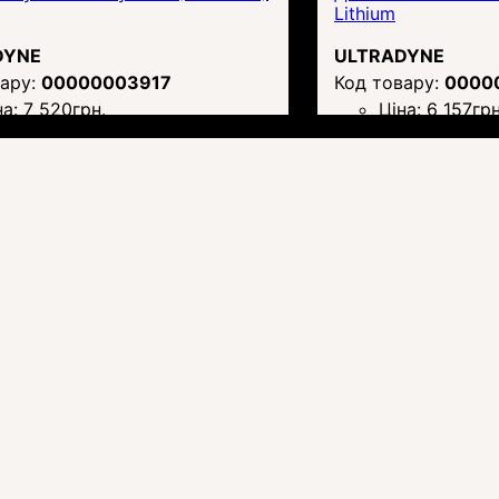
Lithium
DYNE
ULTRADYNE
00000003917
0000
на:
7 520
грн.
Ціна:
6 157
грн