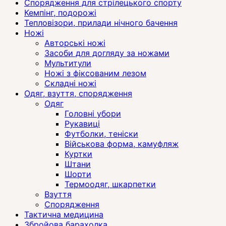
Спорядження для стрілецького спорту
Кемпінг, подорожі
Тепловізори, прилади нічного бачення
Ножі
Авторські ножі
Засоби для догляду за ножами
Мультитули
Ножі з фіксованим лезом
Складні ножі
Одяг, взуття, спорядження
Одяг
Головні убори
Рукавиці
Футболки, теніски
Військова форма, камуфляж
Куртки
Штани
Шорти
Термоодяг, шкарпетки
Взуття
Спорядження
Тактична медицина
Збройова барахолка