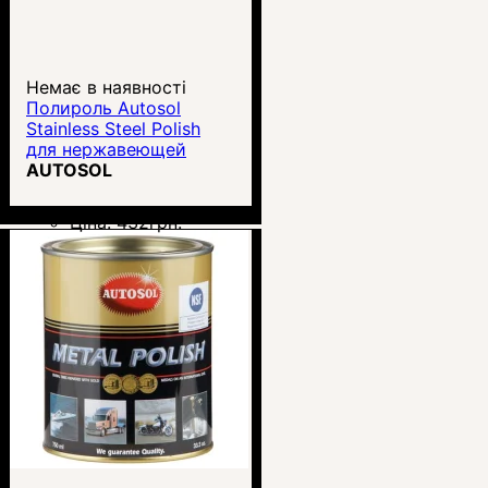
Немає в наявності
Полироль Autosol
Stainless Steel Polish
для нержавеющей
стали 75 мл
AUTOSOL
Ціна:
432
грн.