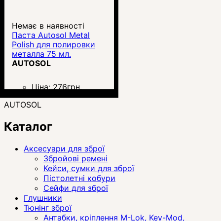
Немає в наявності
Паста Autosol Metal
Polish для полировки
металла 75 мл.
AUTOSOL
Ціна:
276
грн.
AUTOSOL
Каталог
Аксесуари для зброї
Збройові ремені
Кейси, сумки для зброї
Пістолетні кобури
Сейфи для зброї
Глушники
Тюнінг зброї
Антабки, кріплення M-Lok, Key-Mod,