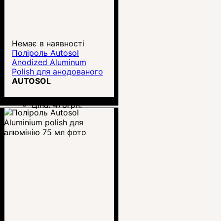
Немає в наявності
Поліроль Autosol
Anodized Aluminum
Polish для анодованого
алюмінію
AUTOSOL
Ціна:
478
грн.