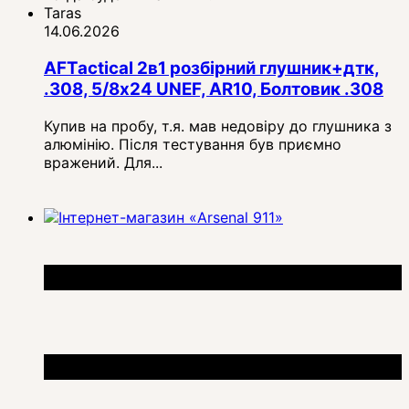
Taras
14.06.2026
AFTactical 2в1 розбірний глушник+дтк,
.308, 5/8x24 UNEF, AR10, Болтовик .308
Купив на пробу, т.я. мав недовіру до глушника з
алюмінію. Після тестування був приємно
вражений. Для...