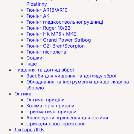
Picatinny
Тюнінг AR15/AR10
Тюнінг АК
Тюнінг гладкоствольної рушниці
Тюнінг Ruger 10/22
Тюнінг HK MP5 / MKE
Тюнінг Grand Power Stribog
Тюнінг CZ: Bren/Scorpion
Тюнінг пістолета
Сошки
Інше
Чищення та догляд зброї
Засоби для чищення та догляду зброї
Обладнання та інструменти для догляду за
зброєю
Оптика
Оптичні приціли
Коліматорні приціли
Призматичні приціли
Аксессуари, кріплення для оптики
Прилади спостереження
Ліхтарі, ЛЦВ