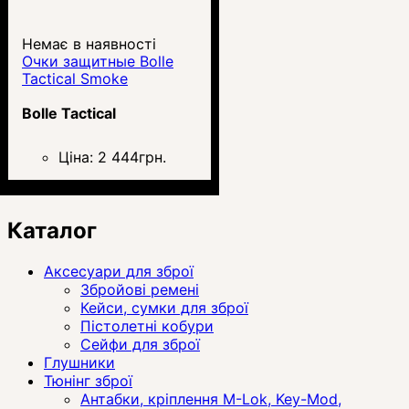
Немає в наявності
Очки защитные Bolle
Tactical Smoke
Bolle Tactical
Ціна:
2 444
грн.
Каталог
Аксесуари для зброї
Збройові ремені
Кейси, сумки для зброї
Пістолетні кобури
Сейфи для зброї
Глушники
Тюнінг зброї
Антабки, кріплення M-Lok, Key-Mod,