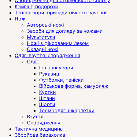
Спорядження для стрілецького спорту
Кемпінг, подорожі
Тепловізори, прилади нічного бачення
Ножі
Авторські ножі
Засоби для догляду за ножами
Мультитули
Ножі з фіксованим лезом
Складні ножі
Одяг, взуття, спорядження
Одяг
Головні убори
Рукавиці
Футболки, теніски
Військова форма, камуфляж
Куртки
Штани
Шорти
Термоодяг, шкарпетки
Взуття
Спорядження
Тактична медицина
Збройова барахолка