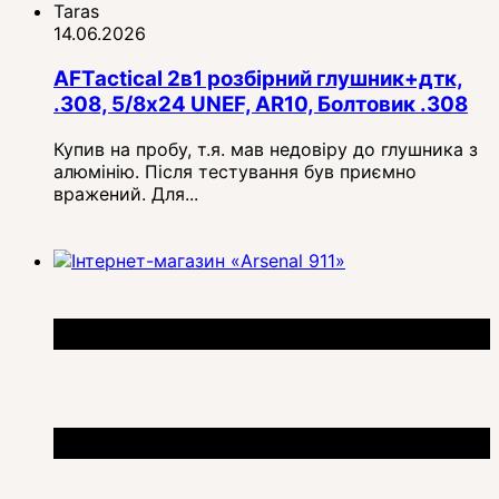
Taras
14.06.2026
AFTactical 2в1 розбірний глушник+дтк,
.308, 5/8x24 UNEF, AR10, Болтовик .308
Купив на пробу, т.я. мав недовіру до глушника з
алюмінію. Після тестування був приємно
вражений. Для...