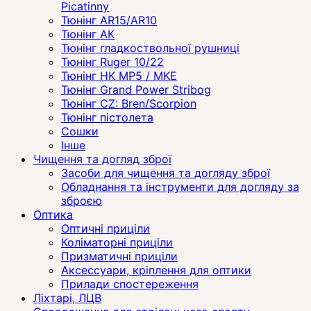
Picatinny
Тюнінг AR15/AR10
Тюнінг АК
Тюнінг гладкоствольної рушниці
Тюнінг Ruger 10/22
Тюнінг HK MP5 / MKE
Тюнінг Grand Power Stribog
Тюнінг CZ: Bren/Scorpion
Тюнінг пістолета
Сошки
Інше
Чищення та догляд зброї
Засоби для чищення та догляду зброї
Обладнання та інструменти для догляду за
зброєю
Оптика
Оптичні приціли
Коліматорні приціли
Призматичні приціли
Аксессуари, кріплення для оптики
Прилади спостереження
Ліхтарі, ЛЦВ