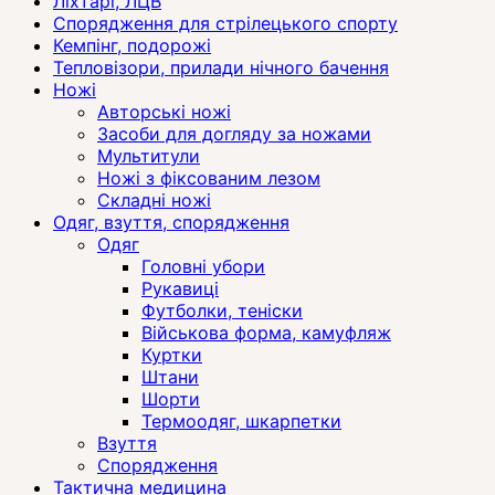
Ліхтарі, ЛЦВ
Спорядження для стрілецького спорту
Кемпінг, подорожі
Тепловізори, прилади нічного бачення
Ножі
Авторські ножі
Засоби для догляду за ножами
Мультитули
Ножі з фіксованим лезом
Складні ножі
Одяг, взуття, спорядження
Одяг
Головні убори
Рукавиці
Футболки, теніски
Військова форма, камуфляж
Куртки
Штани
Шорти
Термоодяг, шкарпетки
Взуття
Спорядження
Тактична медицина