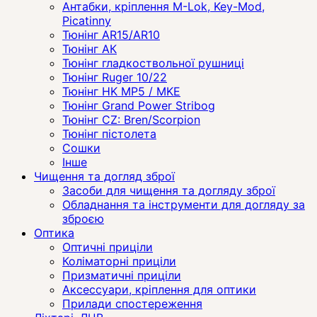
Антабки, кріплення M-Lok, Key-Mod,
Picatinny
Тюнінг AR15/AR10
Тюнінг АК
Тюнінг гладкоствольної рушниці
Тюнінг Ruger 10/22
Тюнінг HK MP5 / MKE
Тюнінг Grand Power Stribog
Тюнінг CZ: Bren/Scorpion
Тюнінг пістолета
Сошки
Інше
Чищення та догляд зброї
Засоби для чищення та догляду зброї
Обладнання та інструменти для догляду за
зброєю
Оптика
Оптичні приціли
Коліматорні приціли
Призматичні приціли
Аксессуари, кріплення для оптики
Прилади спостереження