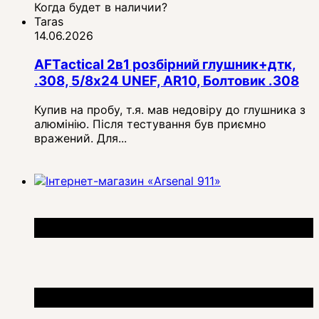
Когда будет в наличии?
Taras
14.06.2026
AFTactical 2в1 розбірний глушник+дтк,
.308, 5/8x24 UNEF, AR10, Болтовик .308
Купив на пробу, т.я. мав недовіру до глушника з
алюмінію. Після тестування був приємно
вражений. Для...