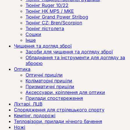
Тюнінг Ruger 10/22
Тюнінг HK MP5 / MKE
Тюнінг Grand Power Stribog
Тюнінг CZ: Bren/Scorpion
Тюнінг пістолета
Сошки
Інше
Чищення та догляд зброї
Засоби для чищення та догляду зброї
Обладнання та інструменти для догляду за
зброєю
Оптика
Оптичні приціли
Коліматорні приціли
Призматичні приціли
Аксессуари, кріплення для оптики
Прилади спостереження
Ліхтарі, ЛЦВ
Спорядження для стрілецького спорту
Кемпінг, подорожі
Тепловізори, прилади нічного бачення
Ножі