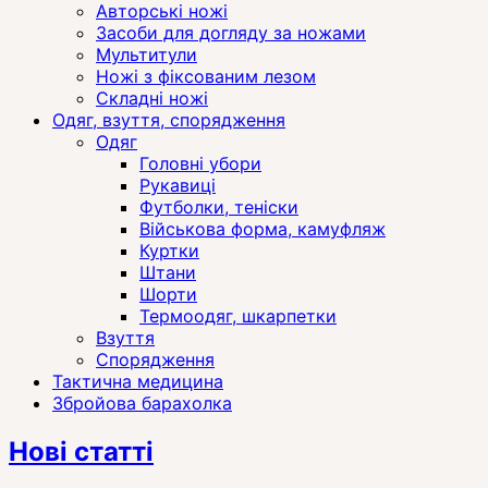
Авторські ножі
Засоби для догляду за ножами
Мультитули
Ножі з фіксованим лезом
Складні ножі
Одяг, взуття, спорядження
Одяг
Головні убори
Рукавиці
Футболки, теніски
Військова форма, камуфляж
Куртки
Штани
Шорти
Термоодяг, шкарпетки
Взуття
Спорядження
Тактична медицина
Збройова барахолка
Нові статті