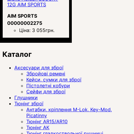
12G AIM SPORTS
AIM SPORTS
00000002275
Ціна:
3 055
грн.
Каталог
Аксесуари для зброї
Збройові ремені
Кейси, сумки для зброї
Пістолетні кобури
Сейфи для зброї
Глушники
Тюнінг зброї
Антабки, кріплення M-Lok, Key-Mod,
Picatinny
Тюнінг AR15/AR10
Тюнінг АК
Тюнінг гладкоствольної рушниці