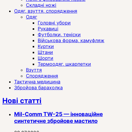
Складні ножі
Одяг, взуття, спорядження
Одяг
Головні убори
Рукавиці
Футболки, теніски
Військова форма, камуфляж
Куртки
Штани
Шорти
Термоодяг, шкарпетки
Взуття
Спорядження
Тактична медицина
Збройова барахолка
Нові статті
Mil-Comm TW-25 — інноваційне
синтетичне збройове мастило