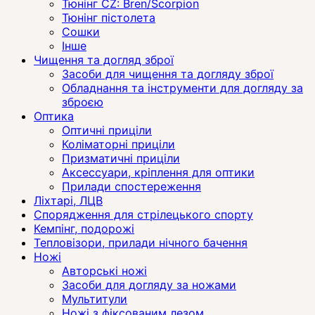
Тюнінг CZ: Bren/Scorpion
Тюнінг пістолета
Сошки
Інше
Чищення та догляд зброї
Засоби для чищення та догляду зброї
Обладнання та інструменти для догляду за
зброєю
Оптика
Оптичні приціли
Коліматорні приціли
Призматичні приціли
Аксессуари, кріплення для оптики
Прилади спостереження
Ліхтарі, ЛЦВ
Спорядження для стрілецького спорту
Кемпінг, подорожі
Тепловізори, прилади нічного бачення
Ножі
Авторські ножі
Засоби для догляду за ножами
Мультитули
Ножі з фіксованим лезом