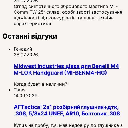
29.07.2026
Огляд синтетичного збройового мастила Mil-
Comm TW-25: склад, особливості застосування,
відмінності від конкурентів та повні технічні
характеристики.
Останні відгуки
Генадий
28.07.2026
Midwest Industries цівка для Benelli M4
M-LOK Handguard (MI-BENM4-HG)
Когда будет в наличии?
Taras
14.06.2026
AFTactical 2в1 розбірний глушник+дтк,
.308, 5/8x24 UNEF, AR10, Болтовик .308
Купив на пробу, т.я. мав недовіру до глушника з