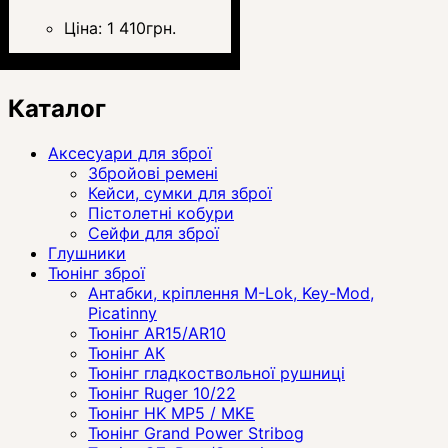
Ціна:
1 410
грн.
Каталог
Аксесуари для зброї
Збройові ремені
Кейси, сумки для зброї
Пістолетні кобури
Сейфи для зброї
Глушники
Тюнінг зброї
Антабки, кріплення M-Lok, Key-Mod,
Picatinny
Тюнінг AR15/AR10
Тюнінг АК
Тюнінг гладкоствольної рушниці
Тюнінг Ruger 10/22
Тюнінг HK MP5 / MKE
Тюнінг Grand Power Stribog