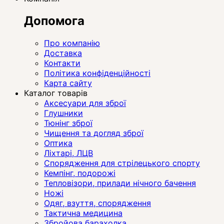
Допомога
Про компанію
Доставка
Контакти
Політика конфіденційності
Карта сайту
Каталог товарів
Аксесуари для зброї
Глушники
Тюнінг зброї
Чищення та догляд зброї
Оптика
Ліхтарі, ЛЦВ
Спорядження для стрілецького спорту
Кемпінг, подорожі
Тепловізори, прилади нічного бачення
Ножі
Одяг, взуття, спорядження
Тактична медицина
Збройова барахолка