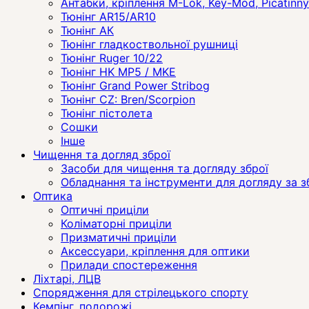
Антабки, кріплення M-Lok, Key-Mod, Picatinny
Тюнінг AR15/AR10
Тюнінг АК
Тюнінг гладкоствольної рушниці
Тюнінг Ruger 10/22
Тюнінг HK MP5 / MKE
Тюнінг Grand Power Stribog
Тюнінг CZ: Bren/Scorpion
Тюнінг пістолета
Сошки
Інше
Чищення та догляд зброї
Засоби для чищення та догляду зброї
Обладнання та інструменти для догляду за 
Оптика
Оптичні приціли
Коліматорні приціли
Призматичні приціли
Аксессуари, кріплення для оптики
Прилади спостереження
Ліхтарі, ЛЦВ
Спорядження для стрілецького спорту
Кемпінг, подорожі