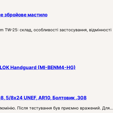
е збройове мастило
TW-25: склад, особливості застосування, відмінності в
 M-LOK Handguard (MI-BENM4-HG)
08, 5/8x24 UNEF, AR10, Болтовик .308
алюмінію. Після тестування був приємно вражений. Для...