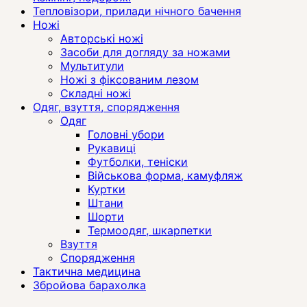
Тепловізори, прилади нічного бачення
Ножі
Авторські ножі
Засоби для догляду за ножами
Мультитули
Ножі з фіксованим лезом
Складні ножі
Одяг, взуття, спорядження
Одяг
Головні убори
Рукавиці
Футболки, теніски
Військова форма, камуфляж
Куртки
Штани
Шорти
Термоодяг, шкарпетки
Взуття
Спорядження
Тактична медицина
Збройова барахолка