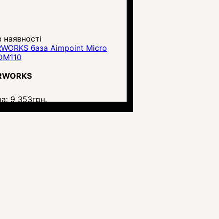
 наявності
WORKS база Aimpoint Micro
DM110
RWORKS
на:
9 353
грн.