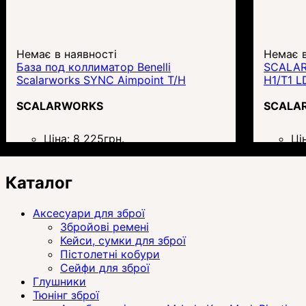
Немає в наявності
Немає в
База под коллиматор Benelli
SCALAR
Scalarworks SYNC Aimpoint T/H
H1/T1 L
SCALARWORKS
SCALA
Ціна:
8 225
грн.
Ці
Каталог
Аксесуари для зброї
Збройові ремені
Кейси, сумки для зброї
Пістолетні кобури
Сейфи для зброї
Глушники
Тюнінг зброї