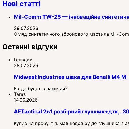
Нові статті
Mil-Comm TW-25 — інноваційне синтетичн
29.07.2026
Огляд синтетичного збройового мастила Mil-Comm 
Останні відгуки
Генадий
28.07.2026
Midwest Industries цівка для Benelli M4
Когда будет в наличии?
Taras
14.06.2026
AFTactical 2в1 розбірний глушник+дтк, .3
Купив на пробу, т.я. мав недовіру до глушника з 