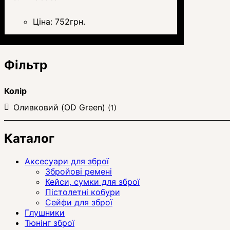
Ціна:
752
грн.
Фільтр
Колір
Оливковий (OD Green)
(1)
Каталог
Аксесуари для зброї
Збройові ремені
Кейси, сумки для зброї
Пістолетні кобури
Сейфи для зброї
Глушники
Тюнінг зброї