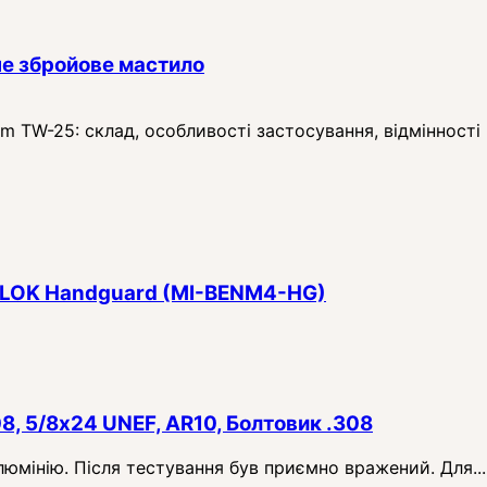
е збройове мастило
TW-25: склад, особливості застосування, відмінності в
 M-LOK Handguard (MI-BENM4-HG)
08, 5/8x24 UNEF, AR10, Болтовик .308
алюмінію. Після тестування був приємно вражений. Для...