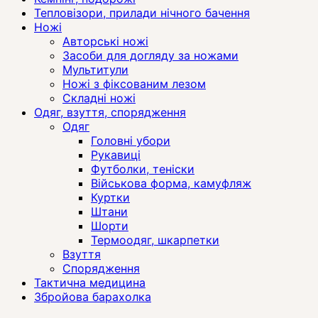
Тепловізори, прилади нічного бачення
Ножі
Авторські ножі
Засоби для догляду за ножами
Мультитули
Ножі з фіксованим лезом
Складні ножі
Одяг, взуття, спорядження
Одяг
Головні убори
Рукавиці
Футболки, теніски
Військова форма, камуфляж
Куртки
Штани
Шорти
Термоодяг, шкарпетки
Взуття
Спорядження
Тактична медицина
Збройова барахолка