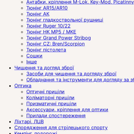
Антабки, кріплення M-Lok, Key-Mod, Picatinny
Тюнінг AR15/AR10
Тюнінг АК
Тюнінг гладкоствольної рушниці
Тюнінг Ruger 10/22
Тюнінг HK MP5 / MKE
Тюнінг Grand Power Stribog
Тюнінг CZ: Bren/Scorpion
Тюнінг пістолета
Сошки
Інше
Чищення та догляд зброї
Засоби для чищення та догляду зброї
Обладнання та інструменти для догляду за 
Оптика
Оптичні приціли
Коліматорні приціли
Призматичні приціли
Аксессуари, кріплення для оптики
Прилади спостереження
Ліхтарі, ЛЦВ
Спорядження для стрілецького спорту
Кемпінг, подорожі