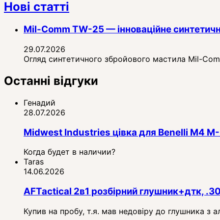
Нові статті
Mil-Comm TW-25 — інноваційне синтетичн
29.07.2026
Огляд синтетичного збройового мастила Mil-Comm 
Останні відгуки
Генадий
28.07.2026
Midwest Industries цівка для Benelli M4
Когда будет в наличии?
Taras
14.06.2026
AFTactical 2в1 розбірний глушник+дтк, .3
Купив на пробу, т.я. мав недовіру до глушника з 