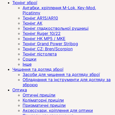
Тюнінг зброї
Антабки, кріплення M-Lok, Key-Mod,
Picatinny
Тюнінг AR15/AR10
Тюнінг АК
Тюнінг гладкоствольної рушниці
Тюнінг Ruger 10/22
Тюнінг HK MP5 / MKE
Тюнінг Grand Power Stribog
Тюнінг CZ: Bren/Scorpion
Тюнінг пістолета
Сошки
Інше
Чищення та догляд зброї
Засоби для чищення та догляду зброї
Обладнання та інструменти для догляду за
зброєю
Оптика
Оптичні приціли
Коліматорні приціли
Призматичні приціли
Аксессуари, кріплення для оптики