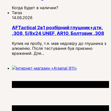
Когда будет в наличии?
Taras
14.06.2026
AFTactical 2в1 розбірний глушник+дтк,
.308, 5/8x24 UNEF, AR10, Болтовик .308
Купив на пробу, т.я. мав недовіру до глушника з
алюмінію. Після тестування був приємно
вражений. Для...