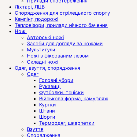
Прилади спостереження
Ліхтарі, ЛЦВ
Спорядження для стрілецького спорту
Кемпінг, подорожі
Тепловізори, прилади нічного бачення
Ножі
Авторські ножі
Засоби для догляду за ножами
Мультитули
Ножі з фіксованим лезом
Складні ножі
Одяг, взуття, спорядження
Одяг
Головні убори
Рукавиці
Футболки, теніски
Військова форма, камуфляж
Куртки
Штани
Шорти
Термоодяг, шкарпетки
Взуття
Спорядження