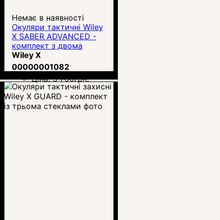
Немає в наявності
Окуляри тактичні Wiley
X SABER ADVANCED -
комплект з двома
лінзами
Wiley X
00000001082
Ціна:
3 760
грн.