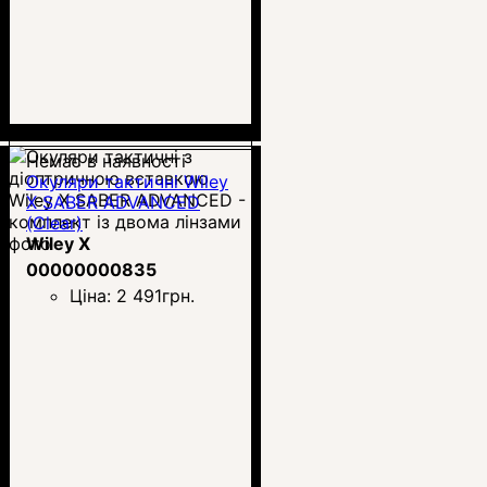
Немає в наявності
Окуляри тактичні Wiley
X SABER ADVANCED
(Clear)
Wiley X
00000000835
Ціна:
2 491
грн.