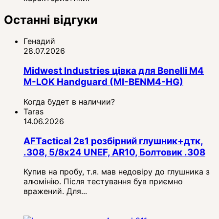
Останні відгуки
Генадий
28.07.2026
Midwest Industries цівка для Benelli M4
M-LOK Handguard (MI-BENM4-HG)
Когда будет в наличии?
Taras
14.06.2026
AFTactical 2в1 розбірний глушник+дтк,
.308, 5/8x24 UNEF, AR10, Болтовик .308
Купив на пробу, т.я. мав недовіру до глушника з
алюмінію. Після тестування був приємно
вражений. Для...