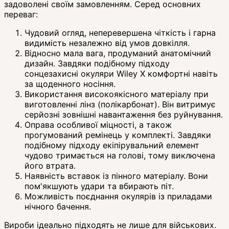
задоволені своїм замовленням. Серед основних
переваг:
Чудовий огляд, неперевершена чіткість і гарна
видимість незалежно від умов довкілля.
Відносно мала вага, продуманий анатомічний
дизайн. Завдяки подібному підходу
сонцезахисні окуляри Wiley X комфортні навіть
за щоденного носіння.
Використання високоякісного матеріалу при
виготовленні лінз (полікарбонат). Він витримує
серйозні зовнішні навантаження без руйнування.
Оправа особливої міцності, а також
прогумований ремінець у комплекті. Завдяки
подібному підходу екіпірувальний елемент
чудово тримається на голові, тому виключена
його втрата.
Наявність вставок із пінного матеріалу. Вони
пом'якшують удари та вбирають піт.
Можливість поєднання окулярів із приладами
нічного бачення.
Вироби ідеально підходять не лише для військових.