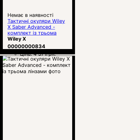
Немає в наявності
Тактичні окуляри Wiley
X Saber Advanced -
комплект із трьома
лінзами (309)
Wiley X
00000000834
Ціна:
4 371
грн.