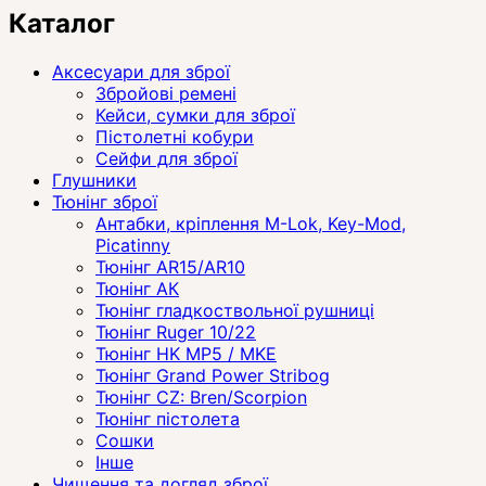
Каталог
Аксесуари для зброї
Збройові ремені
Кейси, сумки для зброї
Пістолетні кобури
Сейфи для зброї
Глушники
Тюнінг зброї
Антабки, кріплення M-Lok, Key-Mod,
Picatinny
Тюнінг AR15/AR10
Тюнінг АК
Тюнінг гладкоствольної рушниці
Тюнінг Ruger 10/22
Тюнінг HK MP5 / MKE
Тюнінг Grand Power Stribog
Тюнінг CZ: Bren/Scorpion
Тюнінг пістолета
Сошки
Інше
Чищення та догляд зброї