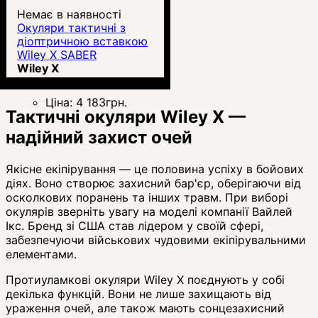
Немає в наявності
Окуляри тактичні з
діоптричною вставкою
Wiley X SABER
ADVANCED - комплект
Wiley X
із двома лінзами
Ціна:
4 183
грн.
Тактичні окуляри Wiley X —
надійний захист очей
Якісне екіпірування — це половина успіху в бойових
діях. Воно створює захисний бар'єр, оберігаючи від
осколкових поранень та інших травм. При виборі
окулярів зверніть увагу на моделі компанії Вайлей
Ікс. Бренд зі США став лідером у своїй сфері,
забезпечуючи військових чудовими екіпірувальними
елементами.
Протиуламкові окуляри Wiley X поєднують у собі
декілька функцій. Вони не лише захищають від
ураження очей, але також мають сонцезахисний