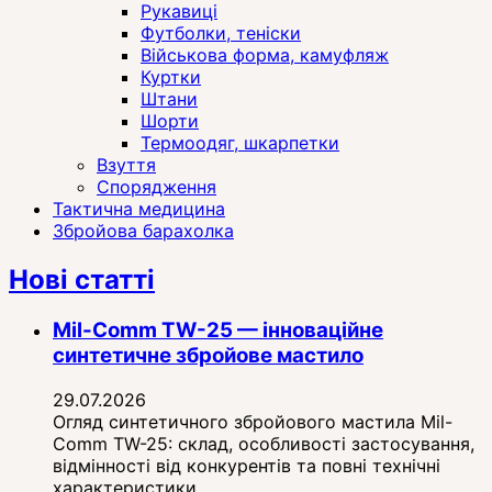
Рукавиці
Футболки, теніски
Військова форма, камуфляж
Куртки
Штани
Шорти
Термоодяг, шкарпетки
Взуття
Спорядження
Тактична медицина
Збройова барахолка
Нові статті
Mil-Comm TW-25 — інноваційне
синтетичне збройове мастило
29.07.2026
Огляд синтетичного збройового мастила Mil-
Comm TW-25: склад, особливості застосування,
відмінності від конкурентів та повні технічні
характеристики.