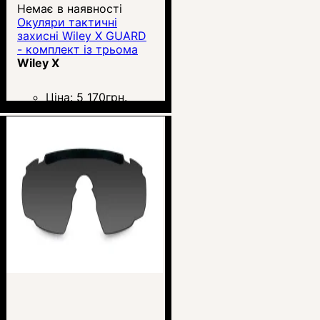
Немає в наявності
Окуляри тактичні
захисні Wiley X GUARD
- комплект із трьома
стеклами
Wiley X
Ціна:
5 170
грн.