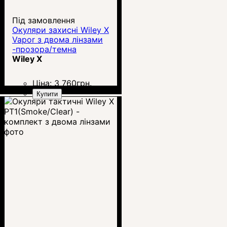
Під замовлення
Окуляри захисні Wiley X
Vapor з двома лінзами
-прозора/темна
Wiley X
Ціна:
3 760
грн.
Купити