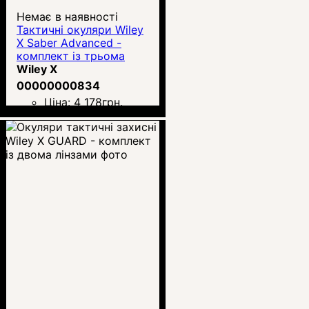
Немає в наявності
Тактичні окуляри Wiley
X Saber Advanced -
комплект із трьома
лінзами
Wiley X
00000000834
Ціна:
4 178
грн.