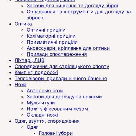
Засоби для чищення та догляду зброї
Обладнання та інструменти для догляду за
зброєю
Оптика
Оптичні приціли
Коліматорні приціли
Призматичні приціли
Аксессуари, кріплення для оптики
Прилади спостереження
Ліхтарі, ЛЦВ
Спорядження для стрілецького спорту
Кемпінг, подорожі
Тепловізори, прилади нічного бачення
Ножі
Авторські ножі
Засоби для догляду за ножами
Мультитули
Ножі з фіксованим лезом
Складні ножі
Одяг, взуття, спорядження
Одяг
Головні убори