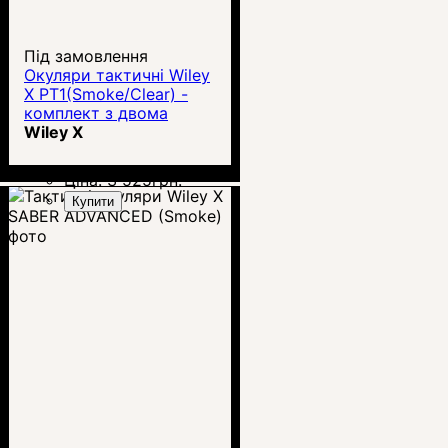
Під замовлення
Окуляри тактичні Wiley
X PT1(Smoke/Clear) -
комплект з двома
лінзами
Wiley X
Ціна:
3 525
грн.
Купити