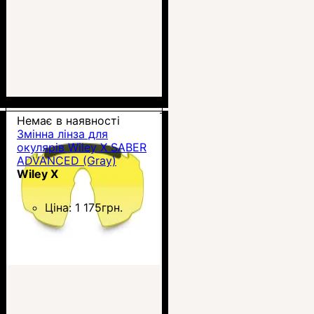
Немає в наявності
Змінна лінза для
окулярів Wiley X SABER
ADVANCED (Gray)
Wiley X
Ціна:
1 175
грн.