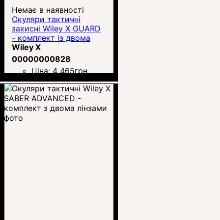
Немає в наявності
Окуляри тактичні
захисні Wiley X GUARD
- комплект із двома
лінзами
Wiley X
00000000828
Ціна:
4 465
грн.