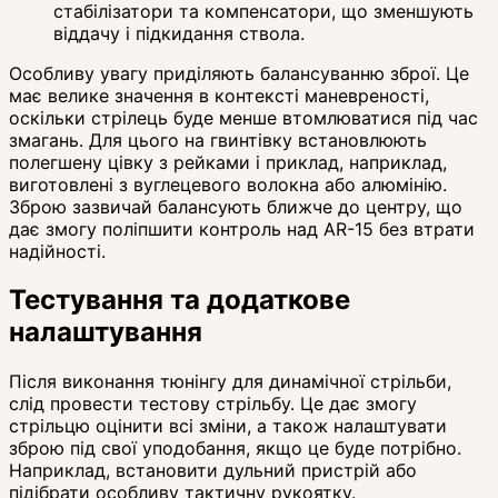
стабілізатори та компенсатори, що зменшують
віддачу і підкидання ствола.
Особливу увагу приділяють балансуванню зброї. Це
має велике значення в контексті маневреності,
оскільки стрілець буде менше втомлюватися під час
змагань. Для цього на гвинтівку встановлюють
полегшену цівку з рейками і приклад, наприклад,
виготовлені з вуглецевого волокна або алюмінію.
Зброю зазвичай балансують ближче до центру, що
дає змогу поліпшити контроль над AR-15 без втрати
надійності.
Тестування та додаткове
налаштування
Після виконання тюнінгу для динамічної стрільби,
слід провести тестову стрільбу. Це дає змогу
стрільцю оцінити всі зміни, а також налаштувати
зброю під свої уподобання, якщо це буде потрібно.
Наприклад, встановити дульний пристрій або
підібрати особливу тактичну рукоятку.