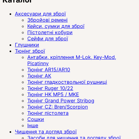
Аксесуари для зброї
Збройові ремені
Кейси, сумки для зброї
Пістолетні кобури
Сейфи для зброї
Глушники
Тюнінг зброї
Антабки, кріплення M-Lok, Key-Mod,
Picatinny
Тюнінг AR15/AR10
Тюнінг АК
Тюнінг гладкоствольної рушниці
Тюнінг Ruger 10/22
Тюнінг HK MP5 / MKE
Тюнінг Grand Power Stribog
Тюнінг CZ: Bren/Scorpion
Тюнінг пістолета
Сошки
Інше
Чищення та догляд зброї
Засоби для чищення та догляду зброї