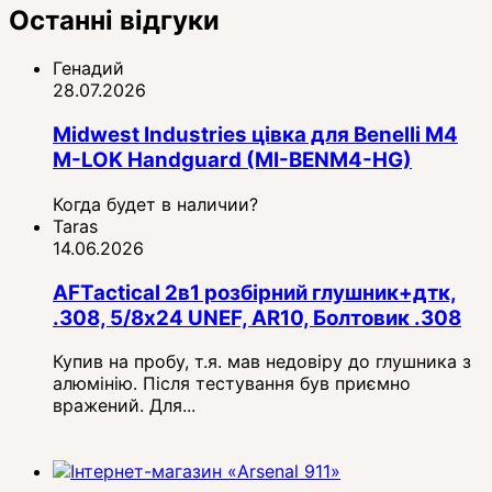
Останні відгуки
Генадий
28.07.2026
Midwest Industries цівка для Benelli M4
M-LOK Handguard (MI-BENM4-HG)
Когда будет в наличии?
Taras
14.06.2026
AFTactical 2в1 розбірний глушник+дтк,
.308, 5/8x24 UNEF, AR10, Болтовик .308
Купив на пробу, т.я. мав недовіру до глушника з
алюмінію. Після тестування був приємно
вражений. Для...