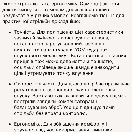
скорострільність та ергономіку. Саме ці фактори
дають змогу спортсменам досягати хороших
результатів у різних умовах. Розглянемо тюнінг для
практичної стрільби докладніше:
Точність. Для поліпшення цієї характеристики
зазвичай змінюють конструкцію ствола,
встановлюють регульований газблок і
виконують налаштування УСМ (ударно-
спускового механізму). Встановлення оптичних
прицілів теж може допомогти з точністю,
оскільки стрілець зможе швидше знаходити
ціль і утримувати точку влучання.
Скорострільність. Для цього потрібне правильне
регулювання газової системи і полегшення
спуску. Важливо також знизити віддачу під час
пострілів завдяки компенсаторам і
балансуванню зброї. Усе це підвищує темп
стрільби без втрати контролю.
Ергономіка. Для збільшення комфорту і
зручності під час використання гвинтівки