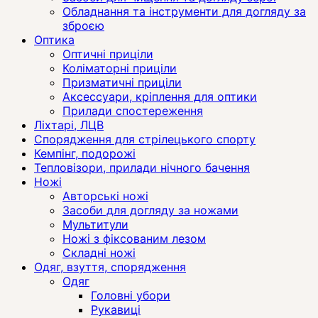
Обладнання та інструменти для догляду за
зброєю
Оптика
Оптичні приціли
Коліматорні приціли
Призматичні приціли
Аксессуари, кріплення для оптики
Прилади спостереження
Ліхтарі, ЛЦВ
Спорядження для стрілецького спорту
Кемпінг, подорожі
Тепловізори, прилади нічного бачення
Ножі
Авторські ножі
Засоби для догляду за ножами
Мультитули
Ножі з фіксованим лезом
Складні ножі
Одяг, взуття, спорядження
Одяг
Головні убори
Рукавиці