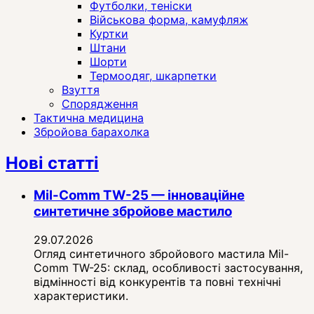
Футболки, теніски
Військова форма, камуфляж
Куртки
Штани
Шорти
Термоодяг, шкарпетки
Взуття
Спорядження
Тактична медицина
Збройова барахолка
Нові статті
Mil-Comm TW-25 — інноваційне
синтетичне збройове мастило
29.07.2026
Огляд синтетичного збройового мастила Mil-
Comm TW-25: склад, особливості застосування,
відмінності від конкурентів та повні технічні
характеристики.