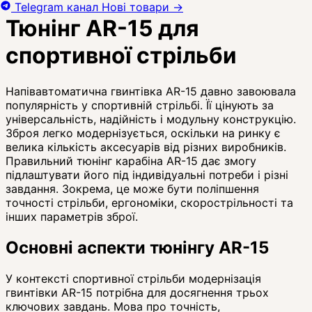
Telegram канал
Нові товари
→
Тюнінг AR-15 для
спортивної стрільби
Напівавтоматична гвинтівка AR-15 давно завоювала
популярність у спортивній стрільбі. Її цінують за
універсальність, надійність і модульну конструкцію.
Зброя легко модернізується, оскільки на ринку є
велика кількість аксесуарів від різних виробників.
Правильний тюнінг карабіна AR-15 дає змогу
підлаштувати його під індивідуальні потреби і різні
завдання. Зокрема, це може бути поліпшення
точності стрільби, ергономіки, скорострільності та
інших параметрів зброї.
Основні аспекти тюнінгу AR-15
У контексті спортивної стрільби модернізація
гвинтівки AR-15 потрібна для досягнення трьох
ключових завдань. Мова про точність,