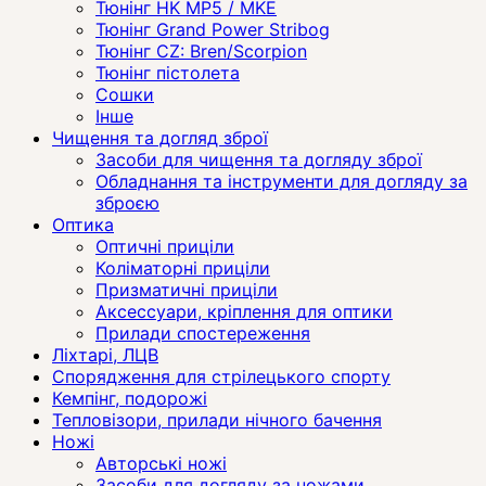
Тюнінг HK MP5 / MKE
Тюнінг Grand Power Stribog
Тюнінг CZ: Bren/Scorpion
Тюнінг пістолета
Сошки
Інше
Чищення та догляд зброї
Засоби для чищення та догляду зброї
Обладнання та інструменти для догляду за
зброєю
Оптика
Оптичні приціли
Коліматорні приціли
Призматичні приціли
Аксессуари, кріплення для оптики
Прилади спостереження
Ліхтарі, ЛЦВ
Спорядження для стрілецького спорту
Кемпінг, подорожі
Тепловізори, прилади нічного бачення
Ножі
Авторські ножі
Засоби для догляду за ножами