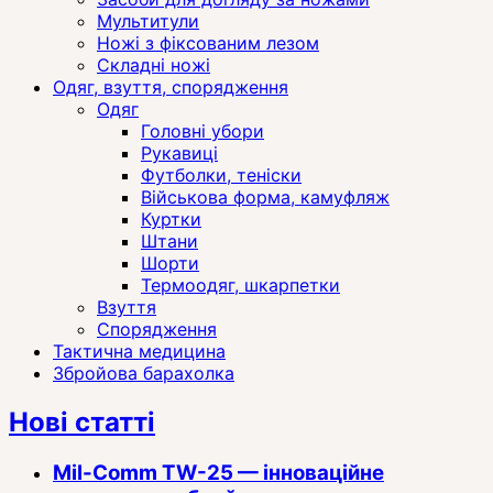
Мультитули
Ножі з фіксованим лезом
Складні ножі
Одяг, взуття, спорядження
Одяг
Головні убори
Рукавиці
Футболки, теніски
Військова форма, камуфляж
Куртки
Штани
Шорти
Термоодяг, шкарпетки
Взуття
Спорядження
Тактична медицина
Збройова барахолка
Нові статті
Mil-Comm TW-25 — інноваційне