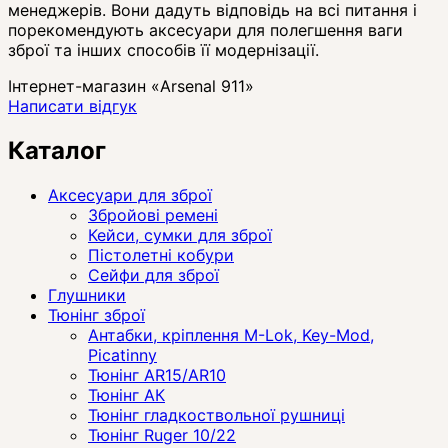
менеджерів. Вони дадуть відповідь на всі питання і
порекомендують аксесуари для полегшення ваги
зброї та інших способів її модернізації.
Інтернет-магазин «Arsenal 911»
Написати відгук
Каталог
Аксесуари для зброї
Збройові ремені
Кейси, сумки для зброї
Пістолетні кобури
Сейфи для зброї
Глушники
Тюнінг зброї
Антабки, кріплення M-Lok, Key-Mod,
Picatinny
Тюнінг AR15/AR10
Тюнінг АК
Тюнінг гладкоствольної рушниці
Тюнінг Ruger 10/22