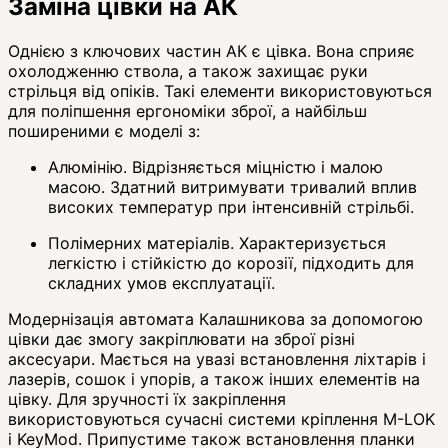
Заміна цівки на АК
Однією з ключових частин АК є цівка. Вона сприяє
охолодженню ствола, а також захищає руки
стрільця від опіків. Такі елементи використовуються
для поліпшення ергономіки зброї, а найбільш
поширеними є моделі з:
Алюмінію. Відрізняється міцністю і малою
масою. Здатний витримувати тривалий вплив
високих температур при інтенсивній стрільбі.
Полімерних матеріалів. Характеризується
легкістю і стійкістю до корозії, підходить для
складних умов експлуатації.
Модернізація автомата Калашникова за допомогою
цівки дає змогу закріплювати на зброї різні
аксесуари. Мається на увазі встановлення ліхтарів і
лазерів, сошок і упорів, а також інших елементів на
цівку. Для зручності їх закріплення
використовуються сучасні системи кріплення M-LOK
і KeyMod. Припустиме також встановлення планки