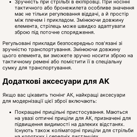
Зручність при стрільбі в екіпіровці. При носінні
тактичного або бронежилета особливе значення
має не тільки регулювання віддачі, а й простір
між плечем і прикладом. Змінюючи довжину
елемента, стрілець може швидко адаптувати
зброю під поточне спорядження.
Регульовані приклади безпосередньо пов'язані зі
зручністю транспортування. Змінюючи довжину
цього елемента, ви зможете зручно носити зброю на
тактичному ремені або помістити її в спеціальну
сумку для транспортування.
Додаткові аксесуари для АК
Якщо вас цікавить тюнінг АК, найкращі аксесуари
для модернізації цієї зброї включають:
Покращені прицільні пристосування. Маються
на увазі оптичні приціли для АК, призначені для
підвищення видимості на далеких відстанях.
Існують також коліматорні приціли для стрільби
на коротких і середніх дистанціях.