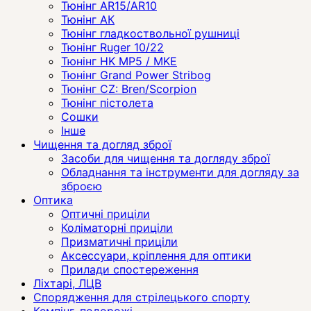
Тюнінг AR15/AR10
Тюнінг АК
Тюнінг гладкоствольної рушниці
Тюнінг Ruger 10/22
Тюнінг HK MP5 / MKE
Тюнінг Grand Power Stribog
Тюнінг CZ: Bren/Scorpion
Тюнінг пістолета
Сошки
Інше
Чищення та догляд зброї
Засоби для чищення та догляду зброї
Обладнання та інструменти для догляду за
зброєю
Оптика
Оптичні приціли
Коліматорні приціли
Призматичні приціли
Аксессуари, кріплення для оптики
Прилади спостереження
Ліхтарі, ЛЦВ
Спорядження для стрілецького спорту
Кемпінг, подорожі