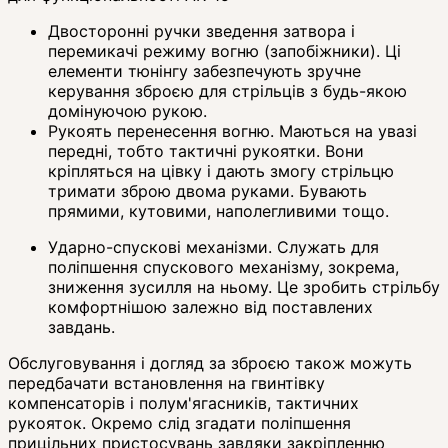
Двосторонні ручки зведення затвора і
перемикачі режиму вогню (запобіжники). Ці
елементи тюнінгу забезпечують зручне
керування зброєю для стрільців з будь-якою
домінуючою рукою.
Рукоять перенесення вогню. Маються на увазі
передні, тобто тактичні рукоятки. Вони
кріпляться на цівку і дають змогу стрільцю
тримати зброю двома руками. Бувають
прямими, кутовими, наполегливими тощо.
Ударно-спускові механізми. Служать для
поліпшення спускового механізму, зокрема,
зниження зусилля на ньому. Це зробить стрільбу
комфортнішою залежно від поставлених
завдань.
Обслуговування і догляд за зброєю також можуть
передбачати встановлення на гвинтівку
компенсаторів і полум'ягасників, тактичних
рукояток. Окремо слід згадати поліпшення
прицільних пристосувань завдяки закріпленню