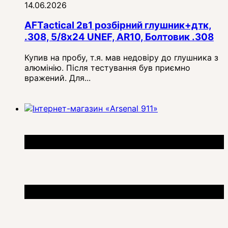
14.06.2026
AFTactical 2в1 розбірний глушник+дтк,
.308, 5/8x24 UNEF, AR10, Болтовик .308
Купив на пробу, т.я. мав недовіру до глушника з
алюмінію. Після тестування був приємно
вражений. Для...