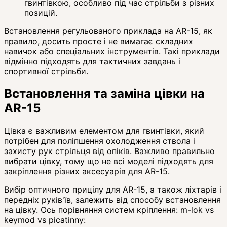
гвинтівкою, особливо під час стрільби з різних
позицій.
Встановлення регульованого приклада на AR-15, як
правило, досить просте і не вимагає складних
навичок або спеціальних інструментів. Такі приклади
відмінно підходять для тактичних завдань і
спортивної стрільби.
Встановлення та заміна цівки на
AR-15
Цівка є важливим елементом для гвинтівки, який
потрібен для поліпшення охолодження ствола і
захисту рук стрільця від опіків. Важливо правильно
вибрати цівку, тому що не всі моделі підходять для
закріплення різних аксесуарів для AR-15.
Вибір оптичного прицілу для AR-15, а також ліхтарів і
передніх руків'їв, залежить від способу встановлення
на цівку. Ось порівняння систем кріплення: m-lok vs
keymod vs picatinny: