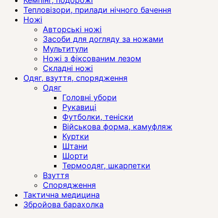
Тепловізори, прилади нічного бачення
Ножі
Авторські ножі
Засоби для догляду за ножами
Мультитули
Ножі з фіксованим лезом
Складні ножі
Одяг, взуття, спорядження
Одяг
Головні убори
Рукавиці
Футболки, теніски
Військова форма, камуфляж
Куртки
Штани
Шорти
Термоодяг, шкарпетки
Взуття
Спорядження
Тактична медицина
Збройова барахолка