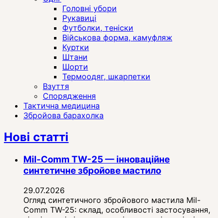
Головні убори
Рукавиці
Футболки, теніски
Військова форма, камуфляж
Куртки
Штани
Шорти
Термоодяг, шкарпетки
Взуття
Спорядження
Тактична медицина
Збройова барахолка
Нові статті
Mil-Comm TW-25 — інноваційне
синтетичне збройове мастило
29.07.2026
Огляд синтетичного збройового мастила Mil-
Comm TW-25: склад, особливості застосування,