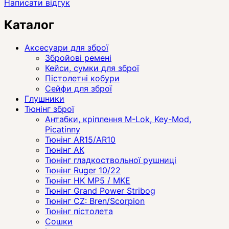
Написати відгук
Каталог
Аксесуари для зброї
Збройові ремені
Кейси, сумки для зброї
Пістолетні кобури
Сейфи для зброї
Глушники
Тюнінг зброї
Антабки, кріплення M-Lok, Key-Mod,
Picatinny
Тюнінг AR15/AR10
Тюнінг АК
Тюнінг гладкоствольної рушниці
Тюнінг Ruger 10/22
Тюнінг HK MP5 / MKE
Тюнінг Grand Power Stribog
Тюнінг CZ: Bren/Scorpion
Тюнінг пістолета
Сошки