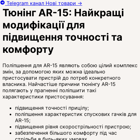
Telegram канал
Нові товари
→
Тюнінг AR-15: Найкращі
модифікації для
підвищення точності та
комфорту
Поліпшення для AR-15 являють собою цілий комплекс
змін, за допомогою яких можна ідеально
пристосувати пристрій до потреб конкретного
власника. Найчастіше причини тюнінгу AR-15
полягають у прагненні поліпшити такі
характеристики пристосування:
підвищення точності прицілу;
поліпшення характеристик спускових гачків для
AR-15;
підвищення рівня скорострільності пристрою;
забезпечення більшого комфорту під час
стрільби в будь-яких умовах.