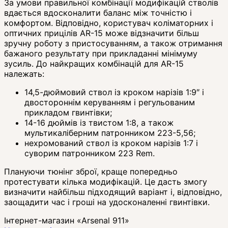
За умови правильної комбінації модифікацій стволів
вдається вдосконалити баланс між точністю і
комфортом. Відповідно, користувач коліматорних і
оптичних прицілів AR-15 може відзначити більш
зручну роботу з пристосуванням, а також отримання
бажаного результату при прикладанні мінімуму
зусиль. До найкращих комбінацій для AR-15
належать:
14,5-дюймовий ствол із кроком нарізів 1:9″ і
двостороннім керуванням і регульованим
прикладом гвинтівки;
14-16 дюймів із твистом 1:8, а також
мультикаліберним патронником 223-5,56;
нехромований ствол із кроком нарізів 1:7 і
суворим патронником 223 Rem.
Плануючи тюнінг зброї, краще попередньо
протестувати кілька модифікацій. Це дасть змогу
визначити найбільш підходящий варіант і, відповідно,
заощадити час і гроші на удосконаленні гвинтівки.
Інтернет-магазин «Arsenal 911»