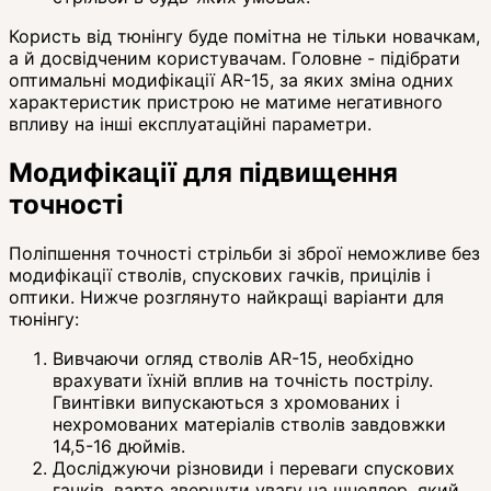
Користь від тюнінгу буде помітна не тільки новачкам,
а й досвідченим користувачам. Головне - підібрати
оптимальні модифікації AR-15, за яких зміна одних
характеристик пристрою не матиме негативного
впливу на інші експлуатаційні параметри.
Модифікації для підвищення
точності
Поліпшення точності стрільби зі зброї неможливе без
модифікації стволів, спускових гачків, прицілів і
оптики. Нижче розглянуто найкращі варіанти для
тюнінгу:
Вивчаючи огляд стволів AR-15, необхідно
врахувати їхній вплив на точність пострілу.
Гвинтівки випускаються з хромованих і
нехромованих матеріалів стволів завдовжки
14,5-16 дюймів.
Досліджуючи різновиди і переваги спускових
гачків, варто звернути увагу на шнеллер, який