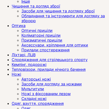
Інше
Чищення та догляд зброї
Засоби для чищення та догляду зброї
Обладнання та інструменти для догляду за
зброєю
Оптика
Оптичні приціли
Коліматорні приціли
Призматичні приціли
Аксессуари, кріплення для оптики
Прилади спостереження
Ліхтарі, ЛЦВ
Спорядження для стрілецького спорту
Кемпінг, подорожі
Тепловізори, прилади нічного бачення
Ножі
Авторські ножі
Засоби для догляду за ножами
Мультитули
Ножі з фіксованим лезом
Складні ножі
Одяг, взуття, спорядження
Одяг