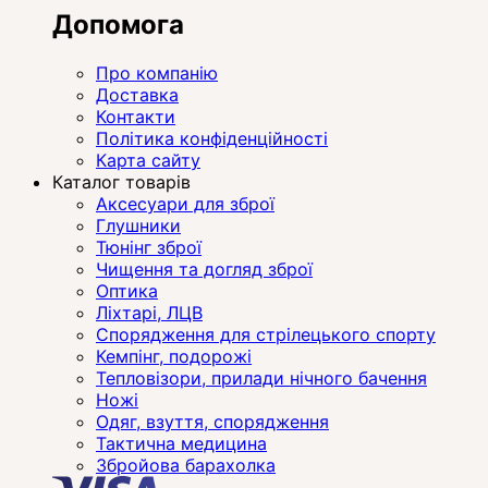
Допомога
Про компанію
Доставка
Контакти
Політика конфіденційності
Карта сайту
Каталог товарів
Аксесуари для зброї
Глушники
Тюнінг зброї
Чищення та догляд зброї
Оптика
Ліхтарі, ЛЦВ
Спорядження для стрілецького спорту
Кемпінг, подорожі
Тепловізори, прилади нічного бачення
Ножі
Одяг, взуття, спорядження
Тактична медицина
Збройова барахолка